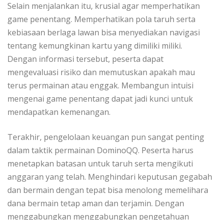
Selain menjalankan itu, krusial agar memperhatikan
game penentang. Memperhatikan pola taruh serta
kebiasaan berlaga lawan bisa menyediakan navigasi
tentang kemungkinan kartu yang dimiliki miliki.
Dengan informasi tersebut, peserta dapat
mengevaluasi risiko dan memutuskan apakah mau
terus permainan atau enggak. Membangun intuisi
mengenai game penentang dapat jadi kunci untuk
mendapatkan kemenangan.
Terakhir, pengelolaan keuangan pun sangat penting
dalam taktik permainan DominoQQ. Peserta harus
menetapkan batasan untuk taruh serta mengikuti
anggaran yang telah. Menghindari keputusan gegabah
dan bermain dengan tepat bisa menolong memelihara
dana bermain tetap aman dan terjamin. Dengan
menggabungkan menggabungkan pengetahuan