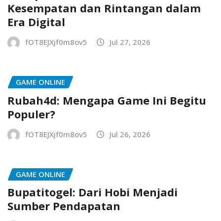
Kesempatan dan Rintangan dalam
Era Digital
fOT8EJXjf0m8ov5
Jul 27, 2026
GAME ONLINE
Rubah4d: Mengapa Game Ini Begitu
Populer?
fOT8EJXjf0m8ov5
Jul 26, 2026
GAME ONLINE
Bupatitogel: Dari Hobi Menjadi
Sumber Pendapatan