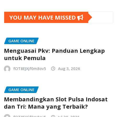
YOU MAY HAVE MISSED
GAME ONLINE
Menguasai Pkv: Panduan Lengkap
untuk Pemula
fOT8EJXjf0m8ov5
Aug 3, 2026
GAME ONLINE
Membandingkan Slot Pulsa Indosat
dan Tri: Mana yang Terbaik?