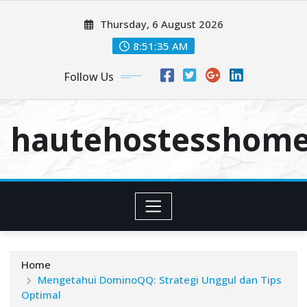
Skip
Thursday, 6 August 2026
to
content
8:51:36 AM
Follow Us
hautehostesshom
Home
Mengetahui DominoQQ: Strategi Unggul dan Tips
Optimal