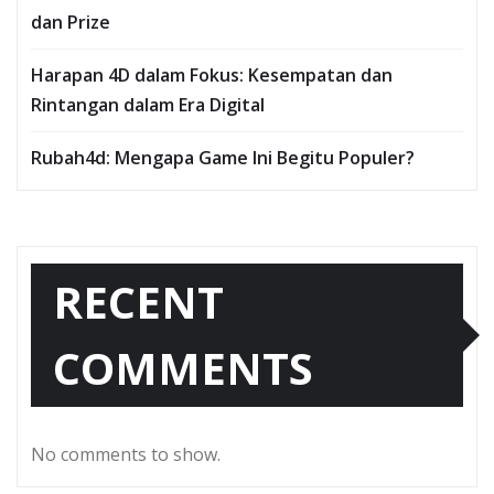
dan Prize
Harapan 4D dalam Fokus: Kesempatan dan
Rintangan dalam Era Digital
Rubah4d: Mengapa Game Ini Begitu Populer?
RECENT
COMMENTS
No comments to show.