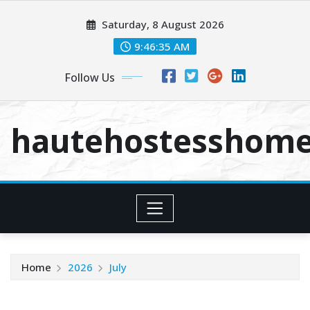
Skip
Saturday, 8 August 2026
to
content
9:46:36 AM
Follow Us
hautehostesshom
Home
2026
July