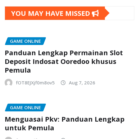
YOU MAY HAVE MISSED
GAME ONLINE
Panduan Lengkap Permainan Slot
Deposit Indosat Ooredoo khusus
Pemula
fOT8EJXjf0m8ov5
Aug 7, 2026
GAME ONLINE
Menguasai Pkv: Panduan Lengkap
untuk Pemula