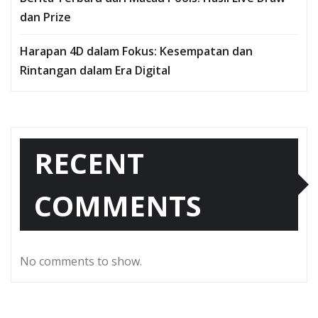
dan Prize
Harapan 4D dalam Fokus: Kesempatan dan
Rintangan dalam Era Digital
RECENT
COMMENTS
No comments to show.