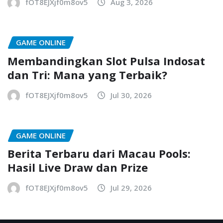
fOT8EJXjf0m8ov5
Aug 3, 2026
GAME ONLINE
Membandingkan Slot Pulsa Indosat
dan Tri: Mana yang Terbaik?
fOT8EJXjf0m8ov5
Jul 30, 2026
GAME ONLINE
Berita Terbaru dari Macau Pools:
Hasil Live Draw dan Prize
fOT8EJXjf0m8ov5
Jul 29, 2026