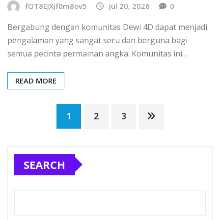
fOT8EJXjf0m8ov5
Jul 20, 2026
0
Bergabung dengan komunitas Dewi 4D dapat menjadi
pengalaman yang sangat seru dan berguna bagi
semua pecinta permainan angka. Komunitas ini…
READ MORE
Posts
1
2
3
pagination
SEARCH