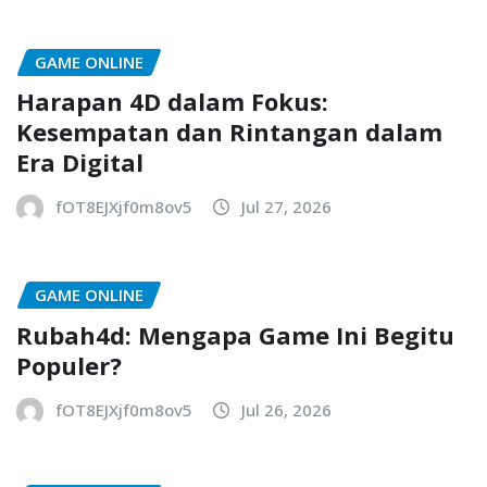
GAME ONLINE
Harapan 4D dalam Fokus:
Kesempatan dan Rintangan dalam
Era Digital
fOT8EJXjf0m8ov5
Jul 27, 2026
GAME ONLINE
Rubah4d: Mengapa Game Ini Begitu
Populer?
fOT8EJXjf0m8ov5
Jul 26, 2026