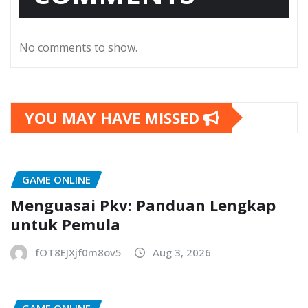
No comments to show.
YOU MAY HAVE MISSED
GAME ONLINE
Menguasai Pkv: Panduan Lengkap
untuk Pemula
fOT8EJXjf0m8ov5
Aug 3, 2026
GAME ONLINE