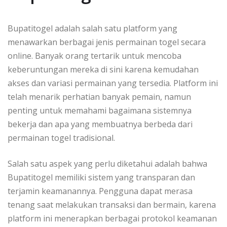
Bupatitogel adalah salah satu platform yang
menawarkan berbagai jenis permainan togel secara
online. Banyak orang tertarik untuk mencoba
keberuntungan mereka di sini karena kemudahan
akses dan variasi permainan yang tersedia. Platform ini
telah menarik perhatian banyak pemain, namun
penting untuk memahami bagaimana sistemnya
bekerja dan apa yang membuatnya berbeda dari
permainan togel tradisional.
Salah satu aspek yang perlu diketahui adalah bahwa
Bupatitogel memiliki sistem yang transparan dan
terjamin keamanannya. Pengguna dapat merasa
tenang saat melakukan transaksi dan bermain, karena
platform ini menerapkan berbagai protokol keamanan