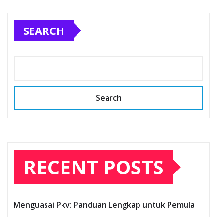
SEARCH
Search
RECENT POSTS
Menguasai Pkv: Panduan Lengkap untuk Pemula