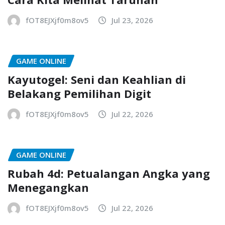
fOT8EJXjf0m8ov5
Jul 23, 2026
GAME ONLINE
Kayutogel: Seni dan Keahlian di
Belakang Pemilihan Digit
fOT8EJXjf0m8ov5
Jul 22, 2026
GAME ONLINE
Rubah 4d: Petualangan Angka yang
Menegangkan
fOT8EJXjf0m8ov5
Jul 22, 2026