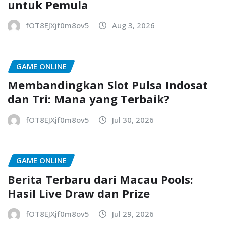
untuk Pemula
fOT8EJXjf0m8ov5
Aug 3, 2026
GAME ONLINE
Membandingkan Slot Pulsa Indosat
dan Tri: Mana yang Terbaik?
fOT8EJXjf0m8ov5
Jul 30, 2026
GAME ONLINE
Berita Terbaru dari Macau Pools:
Hasil Live Draw dan Prize
fOT8EJXjf0m8ov5
Jul 29, 2026