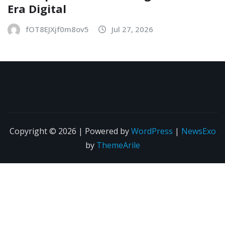
Era Digital
fOT8EJXjf0m8ov5
Jul 27, 2026
Copyright © 2026 | Powered by
WordPress
|
NewsExo
by
ThemeArile