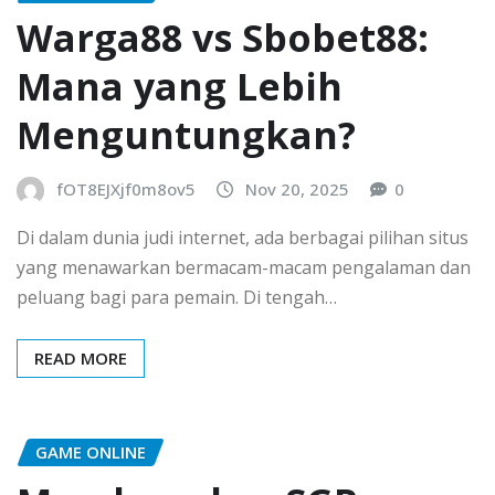
Warga88 vs Sbobet88:
Mana yang Lebih
Menguntungkan?
fOT8EJXjf0m8ov5
Nov 20, 2025
0
Di dalam dunia judi internet, ada berbagai pilihan situs
yang menawarkan bermacam-macam pengalaman dan
peluang bagi para pemain. Di tengah…
READ MORE
GAME ONLINE