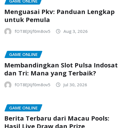
GAME ONLINE
Menguasai Pkv: Panduan Lengkap
untuk Pemula
fOT8EJXjf0m8ov5
Aug 3, 2026
GAME ONLINE
Membandingkan Slot Pulsa Indosat
dan Tri: Mana yang Terbaik?
fOT8EJXjf0m8ov5
Jul 30, 2026
GAME ONLINE
Berita Terbaru dari Macau Pools:
Hasil Live Draw dan Prize