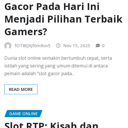
Gacor Pada Hari Ini
Menjadi Pilihan Terbaik
Gamers?
fOT8EJXjf0m8ov5
Nov 15, 2025
0
Dunia slot online semakin bertumbuh cepat, serta
istilah yang sering yang umum ditemui di antara
pemain adalah "slot gacor pada…
READ MORE
GAME ONLINE
Slot RTP: Kisah dan