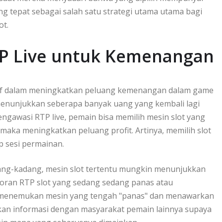
ng tepat sebagai salah satu strategi utama utama bagi
ot.
P Live untuk Kemenangan
ektif dalam meningkatkan peluang kemenangan dalam game
 menunjukkan seberapa banyak uang yang kembali lagi
ngawasi RTP live, pemain bisa memilih mesin slot yang
maka meningkatkan peluang profit. Artinya, memilih slot
p sesi permainan.
adang-kadang, mesin slot tertentu mungkin menunjukkan
coran RTP slot yang sedang sedang panas atau
a menemukan mesin yang tengah "panas" dan menawarkan
gikan informasi dengan masyarakat pemain lainnya supaya