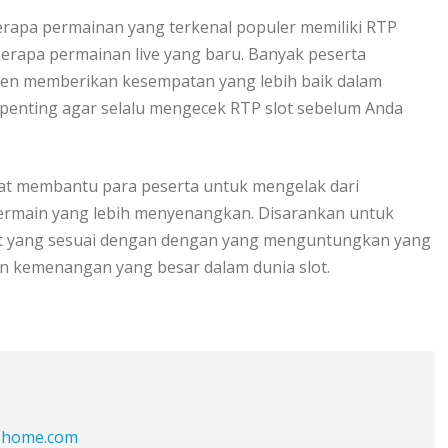
rapa permainan yang terkenal populer memiliki RTP
beberapa permainan live yang baru. Banyak peserta
osen memberikan kesempatan yang lebih baik dalam
penting agar selalu mengecek RTP slot sebelum Anda
at membantu para peserta untuk mengelak dari
rmain yang lebih menyenangkan. Disarankan untuk
lot yang sesuai dengan dengan yang menguntungkan yang
an kemenangan yang besar dalam dunia slot.
sshome.com