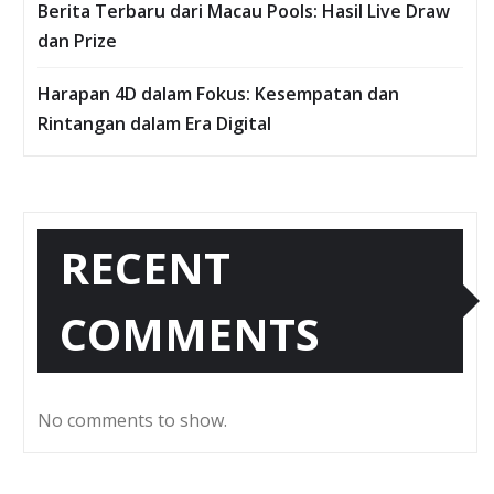
Berita Terbaru dari Macau Pools: Hasil Live Draw
dan Prize
Harapan 4D dalam Fokus: Kesempatan dan
Rintangan dalam Era Digital
RECENT
COMMENTS
No comments to show.