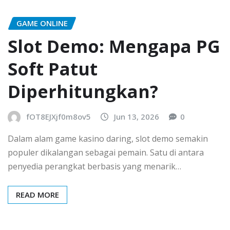
GAME ONLINE
Slot Demo: Mengapa PG
Soft Patut
Diperhitungkan?
fOT8EJXjf0m8ov5
Jun 13, 2026
0
Dalam alam game kasino daring, slot demo semakin
populer dikalangan sebagai pemain. Satu di antara
penyedia perangkat berbasis yang menarik…
READ MORE