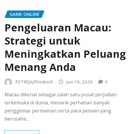
GAME ONLINE
Pengeluaran Macau:
Strategi untuk
Meningkatkan Peluang
Menang Anda
fOT8EJXjf0m8ov5
Jun 19, 2026
0
Macau dikenal sebagai salah satu pusat perjudian
terkemuka di dunia, menarik perhatian banyak
penggemar permainan serta para pemain yang
berusaha…