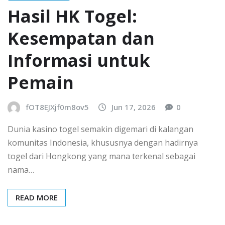
Hasil HK Togel:
Kesempatan dan
Informasi untuk
Pemain
fOT8EJXjf0m8ov5
Jun 17, 2026
0
Dunia kasino togel semakin digemari di kalangan
komunitas Indonesia, khususnya dengan hadirnya
togel dari Hongkong yang mana terkenal sebagai
nama…
READ MORE