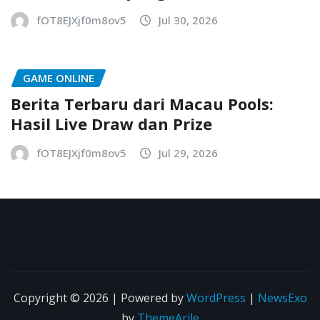
fOT8EJXjf0m8ov5
Jul 30, 2026
GAME ONLINE
Berita Terbaru dari Macau Pools:
Hasil Live Draw dan Prize
fOT8EJXjf0m8ov5
Jul 29, 2026
Copyright © 2026 | Powered by
WordPress
|
NewsExo
by
ThemeArile