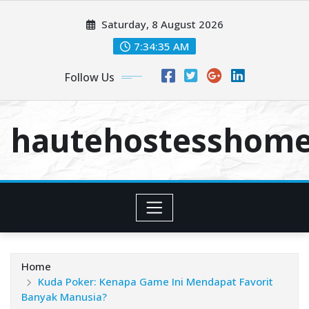
Skip
Saturday, 8 August 2026
to
content
7:34:36 AM
Follow Us
hautehostesshom
Home
Kuda Poker: Kenapa Game Ini Mendapat Favorit
Banyak Manusia?