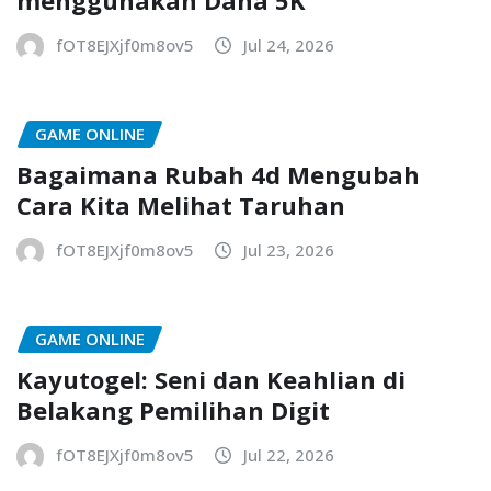
menggunakan Dana 5K
fOT8EJXjf0m8ov5
Jul 24, 2026
GAME ONLINE
Bagaimana Rubah 4d Mengubah
Cara Kita Melihat Taruhan
fOT8EJXjf0m8ov5
Jul 23, 2026
GAME ONLINE
Kayutogel: Seni dan Keahlian di
Belakang Pemilihan Digit
fOT8EJXjf0m8ov5
Jul 22, 2026