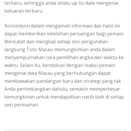
terbaru, sehingga anda selalu up-to-date mengenai
keluaran terbaru.
Konsistensi dalam mengamati informasi dan hasil ini
dapat memberikan kelebihan persaingan bagi pemain.
Mencatat dan mengkaji setiap sesi pengundian
langsung Toto Macau memungkinkan anda dalam
menyempurnakan cara pemilihan angka dari waktu ke
waktu. Selain itu, berdiskusi dengan reaksi pemain
mengenai data Macau yang berhubungan dapat
membawakan pandangan baru dan strategi yang tak
Anda pertimbangkan dahulu, semakin memperbesar
kemungkinan untuk mendapatkan nasib baik di setiap
sesi permainan.