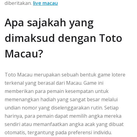
diberitakan.
live macau
Apa sajakah yang
dimaksud dengan Toto
Macau?
Toto Macau merupakan sebuah bentuk game lotere
terkenal yang berasal dari Macau. Game ini
memberikan para pemain kesempatan untuk
memenangkan hadiah yang sangat besar melalui
undian nomor yang diselenggarakan rutin. Setiap
harinya, para pemain dapat memilih angka mereka
sendiri atau memanfaatkan angka acak yang dibuat
otomatis, tergantung pada preferensi individu.