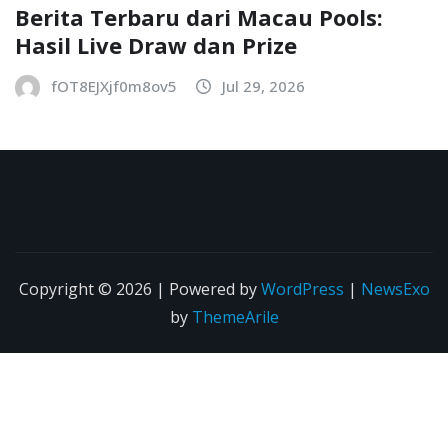
Berita Terbaru dari Macau Pools:
Hasil Live Draw dan Prize
fOT8EJXjf0m8ov5
Jul 29, 2026
Copyright © 2026 | Powered by
WordPress
|
NewsExo
by
ThemeArile