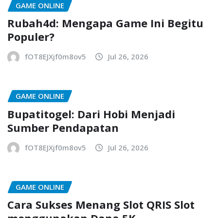
GAME ONLINE
Rubah4d: Mengapa Game Ini Begitu
Populer?
fOT8EJXjf0m8ov5
Jul 26, 2026
GAME ONLINE
Bupatitogel: Dari Hobi Menjadi
Sumber Pendapatan
fOT8EJXjf0m8ov5
Jul 26, 2026
GAME ONLINE
Cara Sukses Menang Slot QRIS Slot