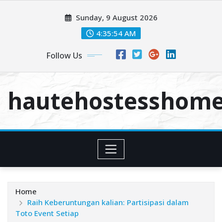
Skip
Sunday, 9 August 2026
to
content
4:35:55 AM
Follow Us
hautehostesshom
Home
Raih Keberuntungan kalian: Partisipasi dalam
Toto Event Setiap