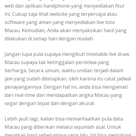
web dan aplikasi handphone yang menyediakan fitur
ini. Cukup saja lihat website yang terpercaya atau
software yang aman yang menyediakan live toto
Macau. Kemudian, Anda akan menyaksikan hasil yang
dilakukan di setiap hari dengan mudah.
Jangan lupa pula supaya mengikuti timetable live draw
Macau supaya tak ketinggalan peristiwa yang
berharga. Secara umum, waktu undian terjadi dalam
jam yang sudah ditetapkan, oleh karena itu catat jadwal
penayangannya. Dengan hal ini, anda bisa mengamati
dari real-time dan mendapatkan angka Macau yang
segar dengan tepat dan dengan akurat.
Lebih jauh lagi, kalian bisa memanfaatkan pula data
Macau yang diberikan melalui sejumlah asal. Untuk
mengkaji hasil sebelumnya yang lalu. Ini bisa menolong