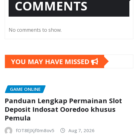
COMMENTS
No comments to show.
YOU MAY HAVE MISSED
GAME ONLINE
Panduan Lengkap Permainan Slot
Deposit Indosat Ooredoo khusus
Pemula
fOT8EJXjf0m8ov5
Aug 7, 2026