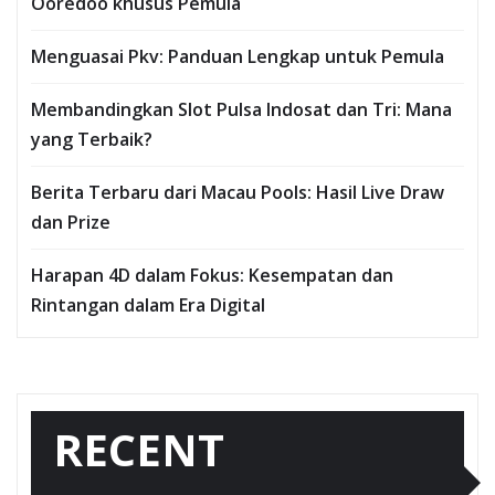
Ooredoo khusus Pemula
Menguasai Pkv: Panduan Lengkap untuk Pemula
Membandingkan Slot Pulsa Indosat dan Tri: Mana
yang Terbaik?
Berita Terbaru dari Macau Pools: Hasil Live Draw
dan Prize
Harapan 4D dalam Fokus: Kesempatan dan
Rintangan dalam Era Digital
RECENT