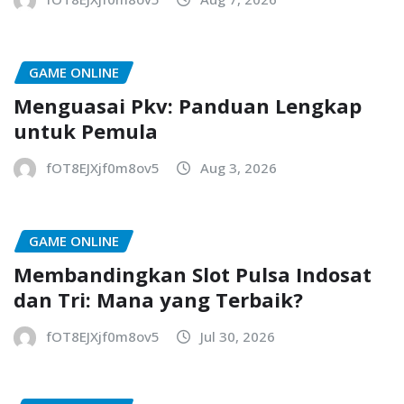
GAME ONLINE
Menguasai Pkv: Panduan Lengkap
untuk Pemula
fOT8EJXjf0m8ov5
Aug 3, 2026
GAME ONLINE
Membandingkan Slot Pulsa Indosat
dan Tri: Mana yang Terbaik?
fOT8EJXjf0m8ov5
Jul 30, 2026