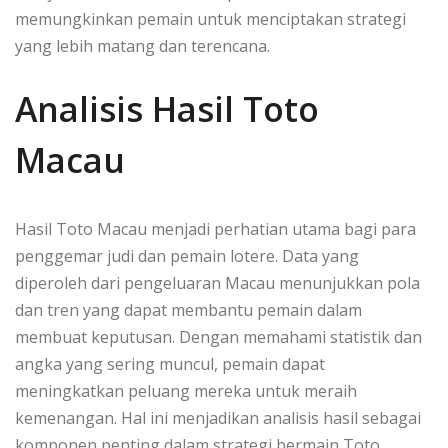
memungkinkan pemain untuk menciptakan strategi
yang lebih matang dan terencana.
Analisis Hasil Toto
Macau
Hasil Toto Macau menjadi perhatian utama bagi para
penggemar judi dan pemain lotere. Data yang
diperoleh dari pengeluaran Macau menunjukkan pola
dan tren yang dapat membantu pemain dalam
membuat keputusan. Dengan memahami statistik dan
angka yang sering muncul, pemain dapat
meningkatkan peluang mereka untuk meraih
kemenangan. Hal ini menjadikan analisis hasil sebagai
komponen penting dalam strategi bermain Toto