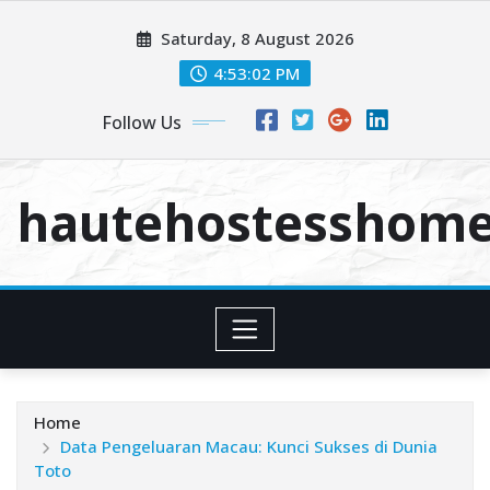
Skip
Saturday, 8 August 2026
to
content
4:53:02 PM
Follow Us
hautehostesshom
Home
Data Pengeluaran Macau: Kunci Sukses di Dunia
Toto