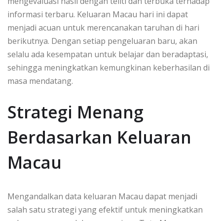
mengevaluasi hasil dengan teliti dan terbuka terhadap
informasi terbaru. Keluaran Macau hari ini dapat
menjadi acuan untuk merencanakan taruhan di hari
berikutnya. Dengan setiap pengeluaran baru, akan
selalu ada kesempatan untuk belajar dan beradaptasi,
sehingga meningkatkan kemungkinan keberhasilan di
masa mendatang.
Strategi Menang
Berdasarkan Keluaran
Macau
Mengandalkan data keluaran Macau dapat menjadi
salah satu strategi yang efektif untuk meningkatkan