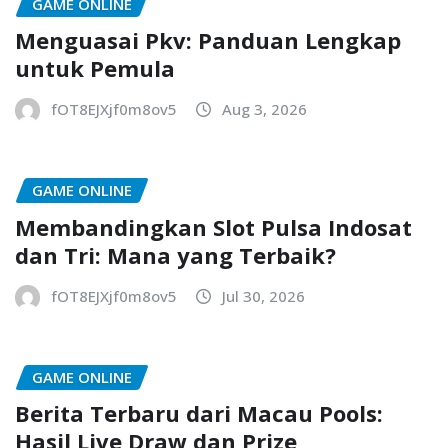
GAME ONLINE
Menguasai Pkv: Panduan Lengkap
untuk Pemula
fOT8EJXjf0m8ov5
Aug 3, 2026
GAME ONLINE
Membandingkan Slot Pulsa Indosat
dan Tri: Mana yang Terbaik?
fOT8EJXjf0m8ov5
Jul 30, 2026
GAME ONLINE
Berita Terbaru dari Macau Pools:
Hasil Live Draw dan Prize