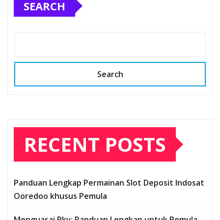
SEARCH
Search
RECENT POSTS
Panduan Lengkap Permainan Slot Deposit Indosat
Ooredoo khusus Pemula
Menguasai Pkv: Panduan Lengkap untuk Pemula