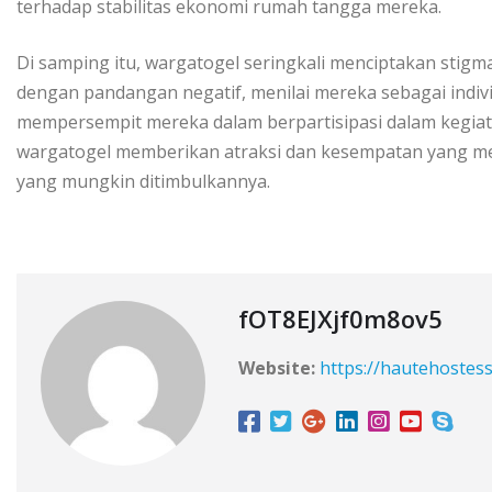
terhadap stabilitas ekonomi rumah tangga mereka.
Di samping itu, wargatogel seringkali menciptakan stig
dengan pandangan negatif, menilai mereka sebagai indiv
mempersempit mereka dalam berpartisipasi dalam kegiat
wargatogel memberikan atraksi dan kesempatan yang mena
yang mungkin ditimbulkannya.
fOT8EJXjf0m8ov5
Website:
https://hautehoste