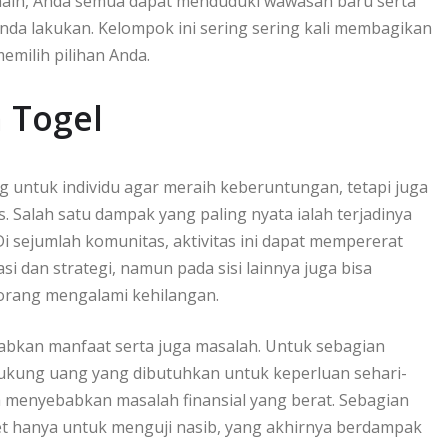
main, Anda semua dapat menduduki wawasan baru serta
da lakukan. Kelompok ini sering sering kali membagikan
milih pilihan Anda.
 Togel
 untuk individu agar meraih keberuntungan, tetapi juga
s. Salah satu dampak yang paling nyata ialah terjadinya
i sejumlah komunitas, aktivitas ini dapat mempererat
 dan strategi, namun pada sisi lainnya juga bisa
 orang mengalami kehilangan.
abkan manfaat serta juga masalah. Untuk sebagian
ukung uang yang dibutuhkan untuk keperluan sehari-
a menyebabkan masalah finansial yang berat. Sebagian
 hanya untuk menguji nasib, yang akhirnya berdampak