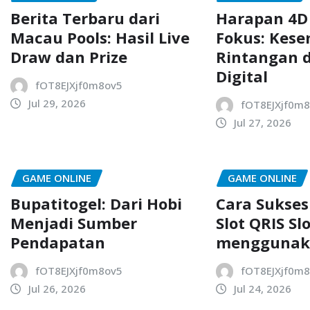
Berita Terbaru dari
Harapan 4D
Macau Pools: Hasil Live
Fokus: Kes
Draw dan Prize
Rintangan 
Digital
fOT8EJXjf0m8ov5
Jul 29, 2026
fOT8EJXjf0m
Jul 27, 2026
GAME ONLINE
GAME ONLINE
Bupatitogel: Dari Hobi
Cara Sukse
Menjadi Sumber
Slot QRIS Sl
Pendapatan
menggunak
fOT8EJXjf0m8ov5
fOT8EJXjf0m
Jul 26, 2026
Jul 24, 2026