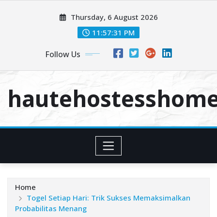
Skip
Thursday, 6 August 2026
to
content
11:57:32 PM
Follow Us
hautehostesshom
Home
Togel Setiap Hari: Trik Sukses Memaksimalkan
Probabilitas Menang