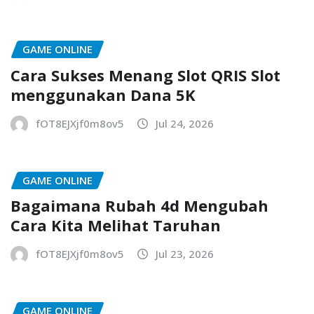
GAME ONLINE
Cara Sukses Menang Slot QRIS Slot
menggunakan Dana 5K
fOT8EJXjf0m8ov5
Jul 24, 2026
GAME ONLINE
Bagaimana Rubah 4d Mengubah
Cara Kita Melihat Taruhan
fOT8EJXjf0m8ov5
Jul 23, 2026
GAME ONLINE