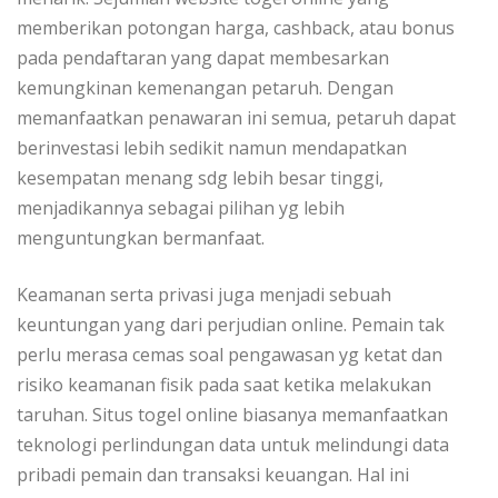
memberikan potongan harga, cashback, atau bonus
pada pendaftaran yang dapat membesarkan
kemungkinan kemenangan petaruh. Dengan
memanfaatkan penawaran ini semua, petaruh dapat
berinvestasi lebih sedikit namun mendapatkan
kesempatan menang sdg lebih besar tinggi,
menjadikannya sebagai pilihan yg lebih
menguntungkan bermanfaat.
Keamanan serta privasi juga menjadi sebuah
keuntungan yang dari perjudian online. Pemain tak
perlu merasa cemas soal pengawasan yg ketat dan
risiko keamanan fisik pada saat ketika melakukan
taruhan. Situs togel online biasanya memanfaatkan
teknologi perlindungan data untuk melindungi data
pribadi pemain dan transaksi keuangan. Hal ini