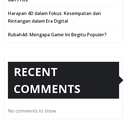
Harapan 4D dalam Fokus: Kesempatan dan
Rintangan dalam Era Digital
Rubah4d: Mengapa Game Ini Begitu Populer?
RECENT
COMMENTS
No comments to show.