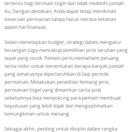
tertentu bagi bermain togel dan tidak melebihi jumlah
itu. Dengan demikian, Anda dapat tetap menikmati
keseruan permainan tanpa harus merasa tekanan
dalam hal finansial.
Selain menetapkan budget, strategi dalam mengatur
keuangan juga mencakup pemilihan jenis taruhan yang
tepat yang cocok. Pemain perlu memahami peluang
serta risiko untuk menentukan berapa banyak jumlah
yang seharusnya dipertaruhkan di tiap periode
permainan. Melakukan penelitian tentang jenis
permainan togel yang dimainkan serta pola
sebelumnya bisa menyokong para pemain membuat
keputusan yang lebih bijak dan mengoptimalkan
kemungkinan untuk menang.
Sebagai akhir, penting untuk disiplin dalam rangka