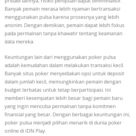
pribadi lainnya, risiko penipuan dapat diminimalisir.
Banyak pemain merasa lebih nyaman bertransaksi
menggunakan pulsa karena prosesnya yang lebih
anonim. Dengan demikian, pemain dapat lebih fokus
pada permainan tanpa khawatir tentang keamanan
data mereka.
Keuntungan lain dari menggunakan poker pulsa
adalah kemudahan dalam melakukan transaksi kecil.
Banyak situs poker menyediakan opsi untuk deposit
dalam jumlah kecil, memungkinkan pemain dengan
budget terbatas untuk tetap berpartisipasi. Ini
memberi kesempatan lebih besar bagi pemain baru
yang ingin mencoba permainan tanpa komitmen
finansial yang besar. Dengan berbagai keuntungan ini,
poker pulsa menjadi pilihan menarik di dunia poker
online di IDN Play.