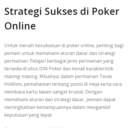
Strategi Sukses di Poker
Online
Untuk meraih kesuksesan di poker online, penting bagi
pemain untuk memahami aturan dasar dan strategi
permainan. Pelajari berbagai jenis permainan yang
tersedia di situs IDN Poker dan kenali karakteristik
masing-masing. Misalnya, dalam permainan Texas
Hold’em, pemahaman tentang posisi di meja serta cara
membaca kartu lawan sangat krusial. Dengan
memahami aturan dan strategi dasar, pemain dapat
meningkatkan kemampuannya dalam mengambil
keputusan yang tepat.