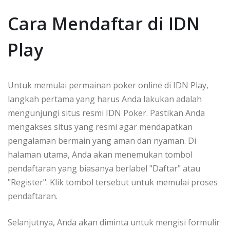
Cara Mendaftar di IDN
Play
Untuk memulai permainan poker online di IDN Play,
langkah pertama yang harus Anda lakukan adalah
mengunjungi situs resmi IDN Poker. Pastikan Anda
mengakses situs yang resmi agar mendapatkan
pengalaman bermain yang aman dan nyaman. Di
halaman utama, Anda akan menemukan tombol
pendaftaran yang biasanya berlabel "Daftar" atau
"Register". Klik tombol tersebut untuk memulai proses
pendaftaran.
Selanjutnya, Anda akan diminta untuk mengisi formulir