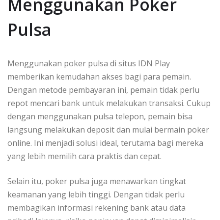
Menggunakan Poker
Pulsa
Menggunakan poker pulsa di situs IDN Play
memberikan kemudahan akses bagi para pemain.
Dengan metode pembayaran ini, pemain tidak perlu
repot mencari bank untuk melakukan transaksi. Cukup
dengan menggunakan pulsa telepon, pemain bisa
langsung melakukan deposit dan mulai bermain poker
online. Ini menjadi solusi ideal, terutama bagi mereka
yang lebih memilih cara praktis dan cepat.
Selain itu, poker pulsa juga menawarkan tingkat
keamanan yang lebih tinggi. Dengan tidak perlu
membagikan informasi rekening bank atau data