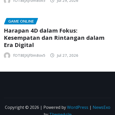
fOT8EJXjf0m8ov5
Jul 29, 2026
GAME ONLINE
Harapan 4D dalam Fokus:
Kesempatan dan Rintangan dalam
Era Digital
fOT8EJXjf0m8ov5
Jul 27, 2026
Copyright © 2026 | Powered by
WordPress
|
NewsExo
by
ThemeArile