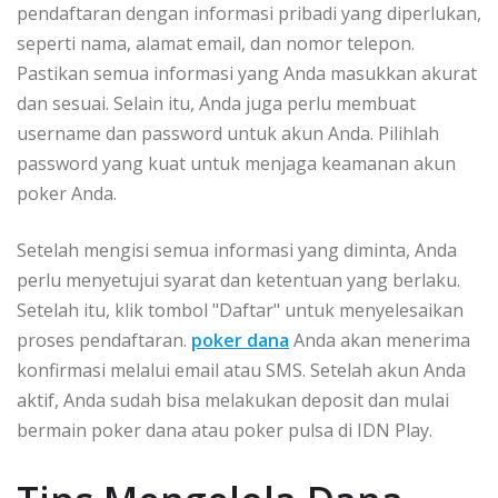
pendaftaran dengan informasi pribadi yang diperlukan,
seperti nama, alamat email, dan nomor telepon.
Pastikan semua informasi yang Anda masukkan akurat
dan sesuai. Selain itu, Anda juga perlu membuat
username dan password untuk akun Anda. Pilihlah
password yang kuat untuk menjaga keamanan akun
poker Anda.
Setelah mengisi semua informasi yang diminta, Anda
perlu menyetujui syarat dan ketentuan yang berlaku.
Setelah itu, klik tombol "Daftar" untuk menyelesaikan
proses pendaftaran.
poker dana
Anda akan menerima
konfirmasi melalui email atau SMS. Setelah akun Anda
aktif, Anda sudah bisa melakukan deposit dan mulai
bermain poker dana atau poker pulsa di IDN Play.