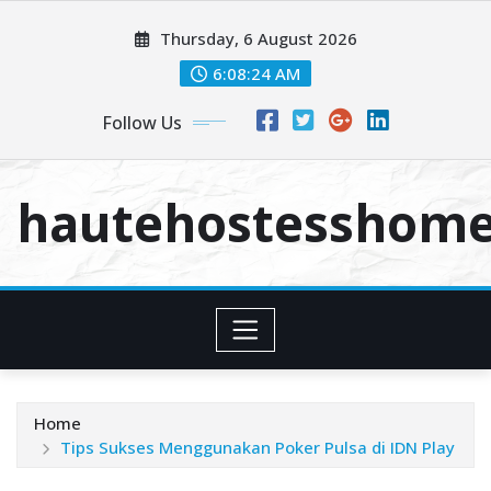
Skip
Thursday, 6 August 2026
to
content
6:08:25 AM
Follow Us
hautehostesshom
Home
Tips Sukses Menggunakan Poker Pulsa di IDN Play