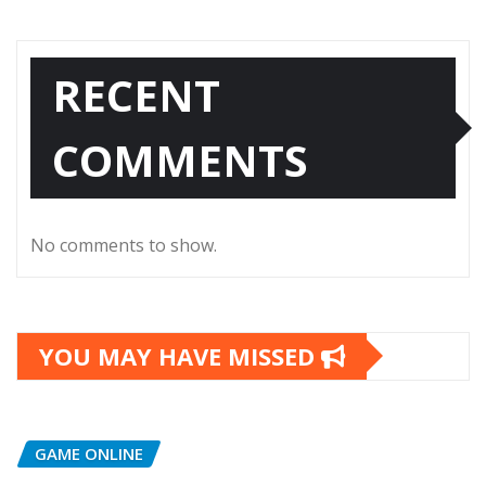
RECENT
COMMENTS
No comments to show.
YOU MAY HAVE MISSED
GAME ONLINE