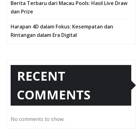
Berita Terbaru dari Macau Pools: Hasil Live Draw
dan Prize
Harapan 4D dalam Fokus: Kesempatan dan
Rintangan dalam Era Digital
RECENT
COMMENTS
No comments to show.