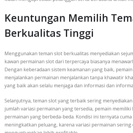
Keuntungan Memilih Tem
Berkualitas Tinggi
Menggunakan teman slot berkualitas menyediakan sejuml
kawan permainan slot dari terpercaya biasanya menawa
Dengan keberadaan sistem keamanan yang baik, pemain 
menjalankan permainan menjalankan tanpa khawatir khaw
yang baik akan selalu menjaga dan informasi dan informa
Selanjutnya, teman slot yang terbaik sering menyediaka
jumlah variasi permainan yang tersedia, pemain memiliki
permainan yang berbeda-beda. Kondisi ini ternyata cuma
meningkatkan peluang, karena variasi permainan sering 
menguntungkan lebih profitable.