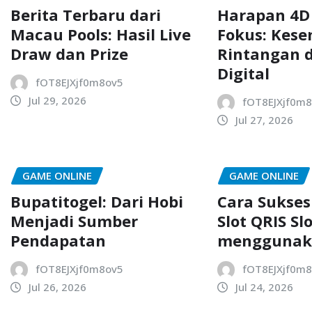
Berita Terbaru dari
Harapan 4D
Macau Pools: Hasil Live
Fokus: Kes
Draw dan Prize
Rintangan 
Digital
fOT8EJXjf0m8ov5
Jul 29, 2026
fOT8EJXjf0m
Jul 27, 2026
GAME ONLINE
GAME ONLINE
Bupatitogel: Dari Hobi
Cara Sukse
Menjadi Sumber
Slot QRIS Sl
Pendapatan
menggunak
fOT8EJXjf0m8ov5
fOT8EJXjf0m
Jul 26, 2026
Jul 24, 2026