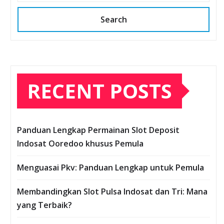
Search
RECENT POSTS
Panduan Lengkap Permainan Slot Deposit
Indosat Ooredoo khusus Pemula
Menguasai Pkv: Panduan Lengkap untuk Pemula
Membandingkan Slot Pulsa Indosat dan Tri: Mana
yang Terbaik?