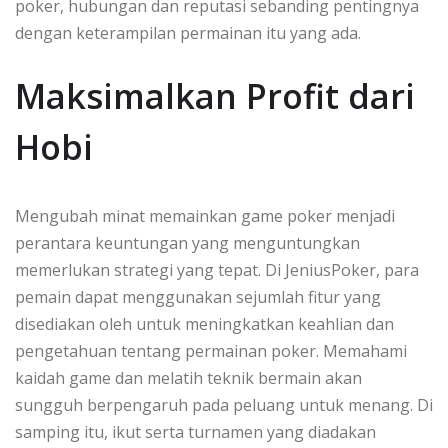
poker, hubungan dan reputasi sebanding pentingnya
dengan keterampilan permainan itu yang ada.
Maksimalkan Profit dari
Hobi
Mengubah minat memainkan game poker menjadi
perantara keuntungan yang menguntungkan
memerlukan strategi yang tepat. Di JeniusPoker, para
pemain dapat menggunakan sejumlah fitur yang
disediakan oleh untuk meningkatkan keahlian dan
pengetahuan tentang permainan poker. Memahami
kaidah game dan melatih teknik bermain akan
sungguh berpengaruh pada peluang untuk menang. Di
samping itu, ikut serta turnamen yang diadakan