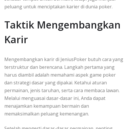
peluang untuk menciptakan karier di dunia poker.
Taktik Mengembangkan
Karir
Mengembangkan karir di JeniusPoker butuh cara yang
terstruktur dan berencana. Langkah pertama yang
harus diambil adalah memahami aspek game poker
dan strategi dasar yang dipakai. Ketahui aturan
permainan, jenis taruhan, serta cara membaca lawan.
Melalui menguasai dasar-dasar ini, Anda dapat
menajamkan kemampuan bermain dan
memaksimalkan peluang kemenangan.
Setelah mengerti dasar-dasar permainan, penting