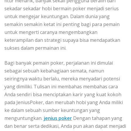
fitur menarik, banyak sekali pengguna beralih dari
sekadar sekadar hobi bermain poker menjadi serius
untuk mengejar keuntungan. Dalam dunia yang
semakin semakin ketat ini penting bagi para pemain
untuk mengerti caranya mengembangkan
keterampilan dan strategi supaya bisa mendapatkan
sukses dalam permainan ini.
Bagi banyak pemain poker, perjalanan ini dimulai
sebagai sebuah kebahagiaan semata, namun
seiringnya waktu berlalu, mereka menyadari potensi
yang dimiliki. Tulisan ini membahas membahas cara
Anda sendiri bisa menciptakan karir yang kuat kokoh
pada JeniusPoker, dan merubah hobi yang Anda miliki
ke dalam sebuah sumber keuntungan yang
menguntungkan.
jenius poker
Dengan tahapan yang
dan benar serta dedikasi, Anda pun akan dapat menjadi