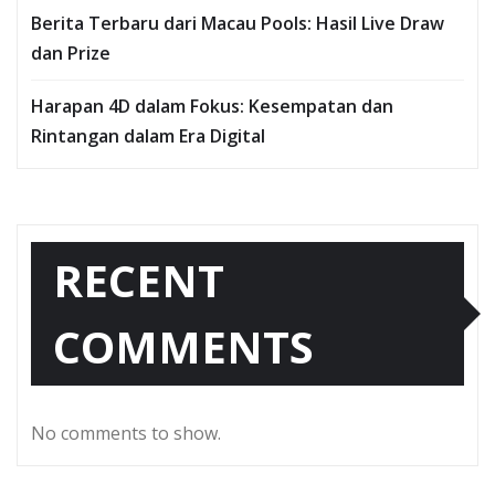
Berita Terbaru dari Macau Pools: Hasil Live Draw
dan Prize
Harapan 4D dalam Fokus: Kesempatan dan
Rintangan dalam Era Digital
RECENT
COMMENTS
No comments to show.