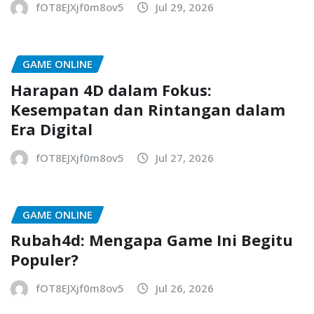
fOT8EJXjf0m8ov5
Jul 29, 2026
GAME ONLINE
Harapan 4D dalam Fokus:
Kesempatan dan Rintangan dalam
Era Digital
fOT8EJXjf0m8ov5
Jul 27, 2026
GAME ONLINE
Rubah4d: Mengapa Game Ini Begitu
Populer?
fOT8EJXjf0m8ov5
Jul 26, 2026