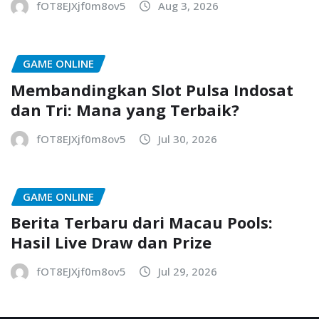
fOT8EJXjf0m8ov5
Aug 3, 2026
GAME ONLINE
Membandingkan Slot Pulsa Indosat
dan Tri: Mana yang Terbaik?
fOT8EJXjf0m8ov5
Jul 30, 2026
GAME ONLINE
Berita Terbaru dari Macau Pools:
Hasil Live Draw dan Prize
fOT8EJXjf0m8ov5
Jul 29, 2026