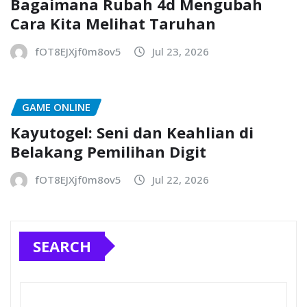
Bagaimana Rubah 4d Mengubah
Cara Kita Melihat Taruhan
fOT8EJXjf0m8ov5
Jul 23, 2026
GAME ONLINE
Kayutogel: Seni dan Keahlian di
Belakang Pemilihan Digit
fOT8EJXjf0m8ov5
Jul 22, 2026
SEARCH