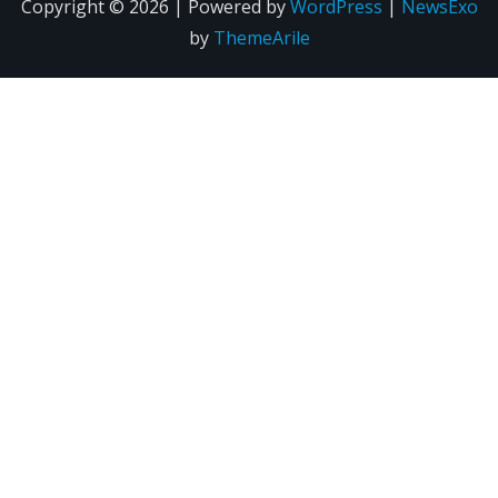
Copyright © 2026 | Powered by
WordPress
|
NewsExo
by
ThemeArile