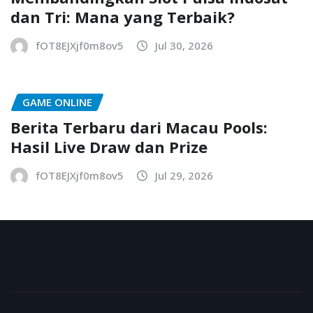
dan Tri: Mana yang Terbaik?
fOT8EJXjf0m8ov5
Jul 30, 2026
GAME ONLINE
Berita Terbaru dari Macau Pools:
Hasil Live Draw dan Prize
fOT8EJXjf0m8ov5
Jul 29, 2026