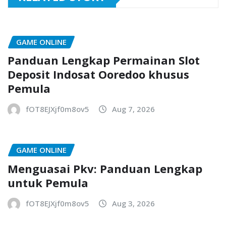
GAME ONLINE
Panduan Lengkap Permainan Slot
Deposit Indosat Ooredoo khusus
Pemula
fOT8EJXjf0m8ov5
Aug 7, 2026
GAME ONLINE
Menguasai Pkv: Panduan Lengkap
untuk Pemula
fOT8EJXjf0m8ov5
Aug 3, 2026