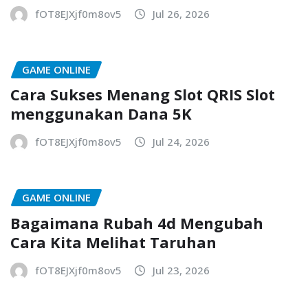
fOT8EJXjf0m8ov5
Jul 26, 2026
GAME ONLINE
Cara Sukses Menang Slot QRIS Slot
menggunakan Dana 5K
fOT8EJXjf0m8ov5
Jul 24, 2026
GAME ONLINE
Bagaimana Rubah 4d Mengubah
Cara Kita Melihat Taruhan
fOT8EJXjf0m8ov5
Jul 23, 2026