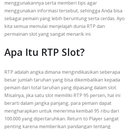
menggunakannya serta memberi tips agar
menggunakan informasi tersebut, sehingga Anda bisa
sebagai pemain yang lebih beruntung serta cerdas. Ayo
kita semua memulai menjelajah dunia RTP dan
permainan slot yang sangat menarik ini.
Apa Itu RTP Slot?
RTP adalah angka dimana mengindikasikan seberapa
besar jumlah taruhan yang bisa dikembalikan kepada
pemain dari total taruhan yang dipasang dalam slot.
Misalnya, jika satu slot memiliki RTP 95 persen, hal ini
berarti dalam jangka panjang, para pemain dapat
mengharapkan untuk menerima kembali 95 ribu dari
100.000 yang dipertaruhkan. Return to Player sangat
penting karena memberikan pandangan tentang