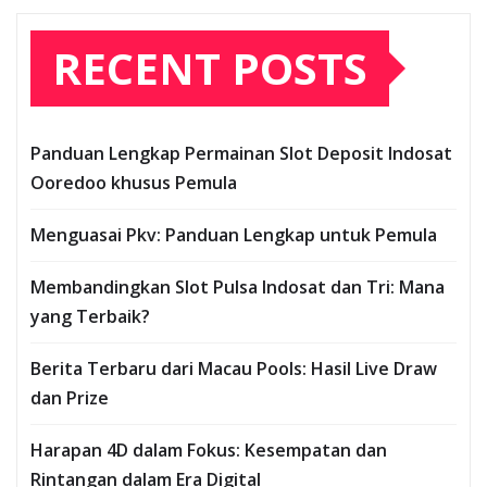
RECENT POSTS
Panduan Lengkap Permainan Slot Deposit Indosat
Ooredoo khusus Pemula
Menguasai Pkv: Panduan Lengkap untuk Pemula
Membandingkan Slot Pulsa Indosat dan Tri: Mana
yang Terbaik?
Berita Terbaru dari Macau Pools: Hasil Live Draw
dan Prize
Harapan 4D dalam Fokus: Kesempatan dan
Rintangan dalam Era Digital