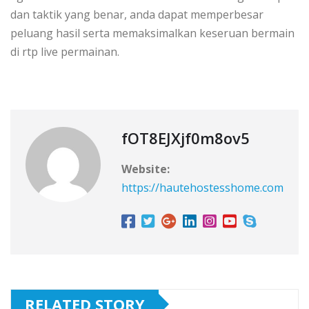
dan taktik yang benar, anda dapat memperbesar
peluang hasil serta memaksimalkan keseruan bermain
di rtp live permainan.
fOT8EJXjf0m8ov5
Website:
https://hautehostesshome.com
RELATED STORY