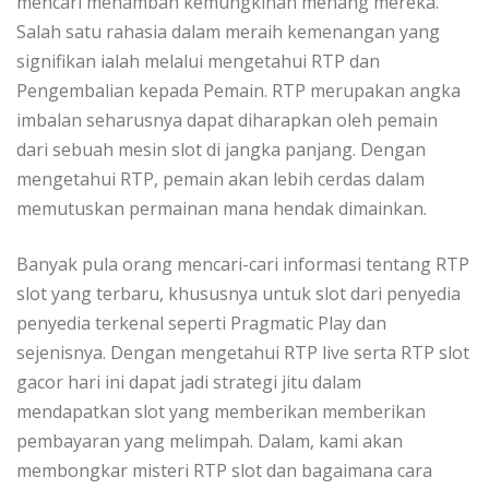
mencari menambah kemungkinan menang mereka.
Salah satu rahasia dalam meraih kemenangan yang
signifikan ialah melalui mengetahui RTP dan
Pengembalian kepada Pemain. RTP merupakan angka
imbalan seharusnya dapat diharapkan oleh pemain
dari sebuah mesin slot di jangka panjang. Dengan
mengetahui RTP, pemain akan lebih cerdas dalam
memutuskan permainan mana hendak dimainkan.
Banyak pula orang mencari-cari informasi tentang RTP
slot yang terbaru, khususnya untuk slot dari penyedia
penyedia terkenal seperti Pragmatic Play dan
sejenisnya. Dengan mengetahui RTP live serta RTP slot
gacor hari ini dapat jadi strategi jitu dalam
mendapatkan slot yang memberikan memberikan
pembayaran yang melimpah. Dalam, kami akan
membongkar misteri RTP slot dan bagaimana cara