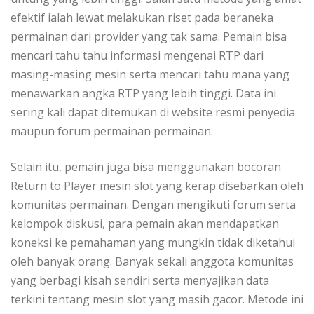
efektif ialah lewat melakukan riset pada beraneka
permainan dari provider yang tak sama. Pemain bisa
mencari tahu tahu informasi mengenai RTP dari
masing-masing mesin serta mencari tahu mana yang
menawarkan angka RTP yang lebih tinggi. Data ini
sering kali dapat ditemukan di website resmi penyedia
maupun forum permainan permainan.
Selain itu, pemain juga bisa menggunakan bocoran
Return to Player mesin slot yang kerap disebarkan oleh
komunitas permainan. Dengan mengikuti forum serta
kelompok diskusi, para pemain akan mendapatkan
koneksi ke pemahaman yang mungkin tidak diketahui
oleh banyak orang. Banyak sekali anggota komunitas
yang berbagi kisah sendiri serta menyajikan data
terkini tentang mesin slot yang masih gacor. Metode ini