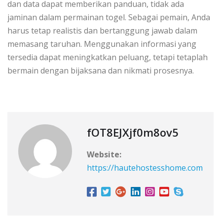
dan data dapat memberikan panduan, tidak ada
jaminan dalam permainan togel. Sebagai pemain, Anda
harus tetap realistis dan bertanggung jawab dalam
memasang taruhan. Menggunakan informasi yang
tersedia dapat meningkatkan peluang, tetapi tetaplah
bermain dengan bijaksana dan nikmati prosesnya.
fOT8EJXjf0m8ov5
Website:
https://hautehostesshome.com