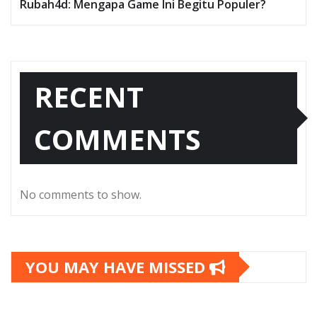
Rubah4d: Mengapa Game Ini Begitu Populer?
RECENT
COMMENTS
No comments to show.
YOU MAY HAVE MISSED