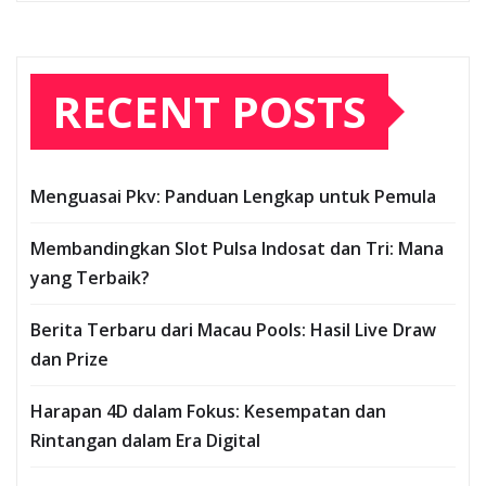
RECENT POSTS
Menguasai Pkv: Panduan Lengkap untuk Pemula
Membandingkan Slot Pulsa Indosat dan Tri: Mana
yang Terbaik?
Berita Terbaru dari Macau Pools: Hasil Live Draw
dan Prize
Harapan 4D dalam Fokus: Kesempatan dan
Rintangan dalam Era Digital