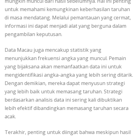
mungkin muncul dari hasil sebelumnya. Hal ini penting
untuk memahami kemungkinan keberhasilan taruhan
di masa mendatang. Melalui pemantauan yang cermat,
informasi ini dapat menjadi alat yang berguna dalam
pengambilan keputusan.
Data Macau juga mencakup statistik yang
menunjukkan frekuensi angka yang muncul. Pemain
yang bijaksana akan memanfaatkan data ini untuk
mengidentifikasi angka-angka yang lebih sering ditarik.
Dengan demikian, mereka dapat menyusun strategi
yang lebih baik untuk memasang taruhan. Strategi
berdasarkan analisis data ini sering kali dibuktikan
lebih efektif dibandingkan memasang taruhan secara
acak.
Terakhir, penting untuk diingat bahwa meskipun hasil