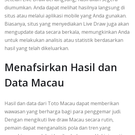
diumumkan. Anda dapat melihat hasilnya langsung di
situs atau melalui aplikasi mobile yang Anda gunakan.
Biasanya, situs yang menyediakan Live Draw juga akan
mengupdate data secara berkala, memungkinkan Anda
untuk melakukan analisis atau statistik berdasarkan
hasil yang telah dikeluarkan.
Menafsirkan Hasil dan
Data Macau
Hasil dan data dari Toto Macau dapat memberikan
wawasan yang berharga bagi para penggemar judi.
Dengan mengikuti live draw Macau secara rutin,
pemain dapat menganalisis pola dan tren yang