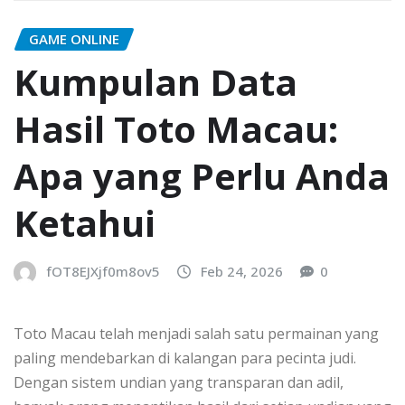
GAME ONLINE
Kumpulan Data
Hasil Toto Macau:
Apa yang Perlu Anda
Ketahui
fOT8EJXjf0m8ov5
Feb 24, 2026
0
Toto Macau telah menjadi salah satu permainan yang
paling mendebarkan di kalangan para pecinta judi.
Dengan sistem undian yang transparan dan adil,