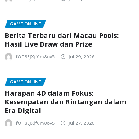
GAME ONLINE
Berita Terbaru dari Macau Pools:
Hasil Live Draw dan Prize
fOT8EJXjf0m8ov5
Jul 29, 2026
GAME ONLINE
Harapan 4D dalam Fokus:
Kesempatan dan Rintangan dalam
Era Digital
fOT8EJXjf0m8ov5
Jul 27, 2026