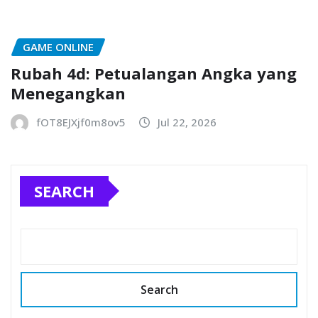
GAME ONLINE
Rubah 4d: Petualangan Angka yang
Menegangkan
fOT8EJXjf0m8ov5
Jul 22, 2026
SEARCH
Search