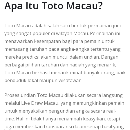
Apa Itu Toto Macau?
Toto Macau adalah salah satu bentuk permainan judi
yang sangat populer di wilayah Macau. Permainan ini
menawarkan kesempatan bagi para pemain untuk
memasang taruhan pada angka-angka tertentu yang
mereka prediksi akan muncul dalam undian. Dengan
berbagai pilihan taruhan dan hadiah yang menarik,
Toto Macau berhasil menarik minat banyak orang, baik
penduduk lokal maupun wisatawan.
Proses undian Toto Macau dilakukan secara langsung
melalui Live Draw Macau, yang memungkinkan pemain
untuk menyaksikan pengundian angka secara real-
time. Hal ini tidak hanya menambah keasyikan, tetapi
juga memberikan transparansi dalam setiap hasil yang