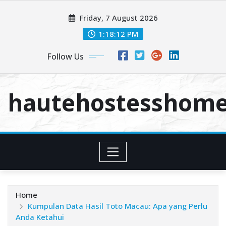
Skip
Friday, 7 August 2026
to
content
1:18:13 PM
Follow Us
hautehostesshom
Home
Kumpulan Data Hasil Toto Macau: Apa yang Perlu
Anda Ketahui