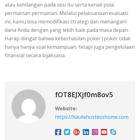
atau kehilangan pada sesi itu serta kenali pola
permainan permainan. Melalui pelaksanaan evaluasi
ini, kamu bisa memodifikasi strategi dan menangani
dana Anda dengan yang lebih baik pada masa depan.
Harap diingat bahwa keberhasilan poker|poker tidak
hanya hanya soal kemampuan, tetapi juga pengelolaan
finansial secara bijaksana.
fOT8EJXjf0m8ov5
Website:
https://hautehostesshome.com