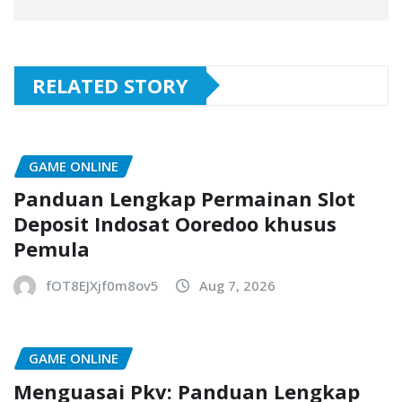
RELATED STORY
GAME ONLINE
Panduan Lengkap Permainan Slot
Deposit Indosat Ooredoo khusus
Pemula
fOT8EJXjf0m8ov5
Aug 7, 2026
GAME ONLINE
Menguasai Pkv: Panduan Lengkap