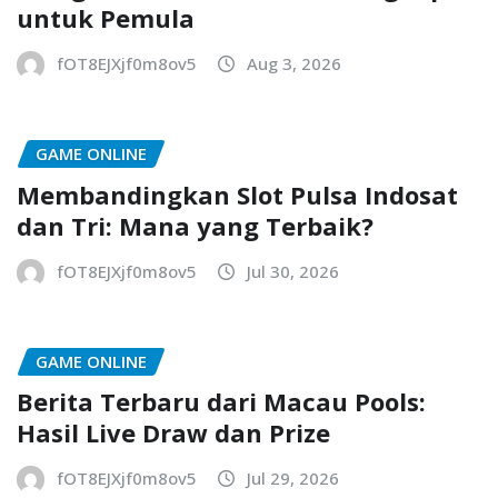
untuk Pemula
fOT8EJXjf0m8ov5
Aug 3, 2026
GAME ONLINE
Membandingkan Slot Pulsa Indosat
dan Tri: Mana yang Terbaik?
fOT8EJXjf0m8ov5
Jul 30, 2026
GAME ONLINE
Berita Terbaru dari Macau Pools:
Hasil Live Draw dan Prize
fOT8EJXjf0m8ov5
Jul 29, 2026