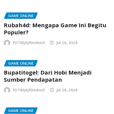
GAME ONLINE
Rubah4d: Mengapa Game Ini Begitu
Populer?
fOT8EJXjf0m8ov5
Jul 26, 2026
GAME ONLINE
Bupatitogel: Dari Hobi Menjadi
Sumber Pendapatan
fOT8EJXjf0m8ov5
Jul 26, 2026
GAME ONLINE