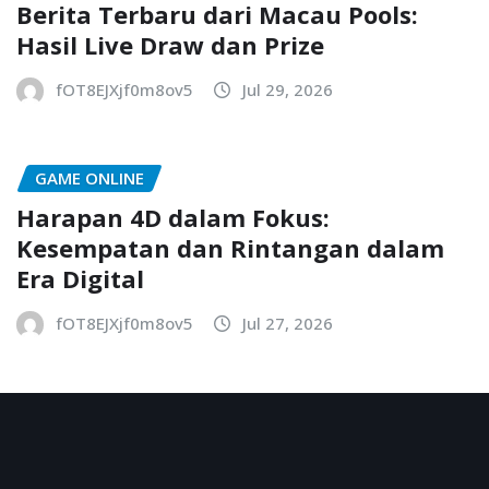
Berita Terbaru dari Macau Pools:
Hasil Live Draw dan Prize
fOT8EJXjf0m8ov5
Jul 29, 2026
GAME ONLINE
Harapan 4D dalam Fokus:
Kesempatan dan Rintangan dalam
Era Digital
fOT8EJXjf0m8ov5
Jul 27, 2026