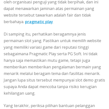
oleh organisasi penguji yang tidak berpihak, dan ini
dapat menawarkan jaminan atas permainan yang
website tersebut tawarkan adalah fair dan tidak
berbahaya.
pragmatic play
Di samping itu, perhatikan beragamnya jenis
permainan slot yang. Pastikan untuk memilih website
yang memiliki variasi game dari reputasi tinggi
sebagaimana Pragmatic Play serta PG Soft. Ini tidak
hanya saja memastikan mutu game, tetapi juga
memberikan memberikan pengalaman bermain yang
menarik melalui beragam tema dan fasilitas menarik.
Jangan lupa situs tersebut mempunyai slot demo gratis
supaya Anda dapat mencoba tanpa risiko kerugian
kehilangan uang.
Yang terakhir, periksa pilihan bantuan pelanggan