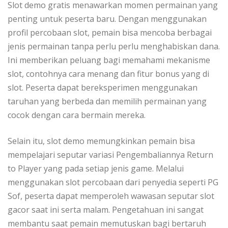
Slot demo gratis menawarkan momen permainan yang
penting untuk peserta baru. Dengan menggunakan
profil percobaan slot, pemain bisa mencoba berbagai
jenis permainan tanpa perlu perlu menghabiskan dana.
Ini memberikan peluang bagi memahami mekanisme
slot, contohnya cara menang dan fitur bonus yang di
slot. Peserta dapat bereksperimen menggunakan
taruhan yang berbeda dan memilih permainan yang
cocok dengan cara bermain mereka.
Selain itu, slot demo memungkinkan pemain bisa
mempelajari seputar variasi Pengembaliannya Return
to Player yang pada setiap jenis game. Melalui
menggunakan slot percobaan dari penyedia seperti PG
Sof, peserta dapat memperoleh wawasan seputar slot
gacor saat ini serta malam. Pengetahuan ini sangat
membantu saat pemain memutuskan bagi bertaruh