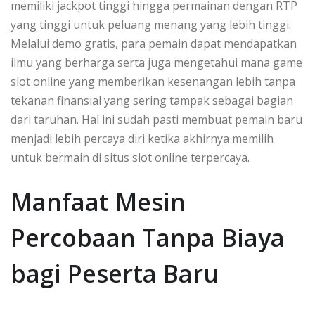
memiliki jackpot tinggi hingga permainan dengan RTP
yang tinggi untuk peluang menang yang lebih tinggi.
Melalui demo gratis, para pemain dapat mendapatkan
ilmu yang berharga serta juga mengetahui mana game
slot online yang memberikan kesenangan lebih tanpa
tekanan finansial yang sering tampak sebagai bagian
dari taruhan. Hal ini sudah pasti membuat pemain baru
menjadi lebih percaya diri ketika akhirnya memilih
untuk bermain di situs slot online terpercaya.
Manfaat Mesin
Percobaan Tanpa Biaya
bagi Peserta Baru