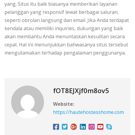
yang. Situs itu baik biasanya memberikan layanan
pelanggan yang responsif lewat berbagai saluran,
seperti obrolan langsung dan email. Jika Anda terdapat
kendala atau memiliki inquiries, dukungan yang baik
akan membantu Anda menuntaskan kesulitan secara
cepat. Hal ini menunjukkan bahwasanya situs tersebut
mengutamakan terhadap pengalaman penggunanya.
fOT8EJXjf0m8ov5
Website:
https://hautehostesshome.com