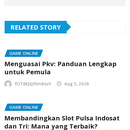
RELATED STORY
GAME ONLINE
Menguasai Pkv: Panduan Lengkap
untuk Pemula
fOT8EJXjf0m8ov5
Aug 3, 2026
GAME ONLINE
Membandingkan Slot Pulsa Indosat
dan Tri: Mana yang Terbaik?