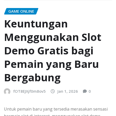
GAME ONLINE
Keuntungan
Menggunakan Slot
Demo Gratis bagi
Pemain yang Baru
Bergabung
fOT8EJXjf0m8ov5
Jan 1, 2026
0
Untuk pemain baru yang tersedia merasakan sensasi
bermain slot di internet, menggunakan slot demo