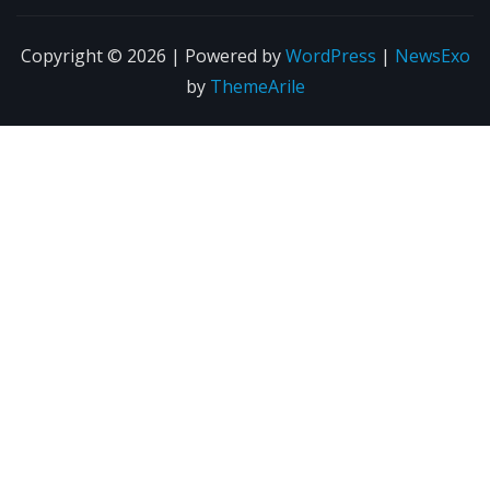
Copyright © 2026 | Powered by
WordPress
|
NewsExo
by
ThemeArile