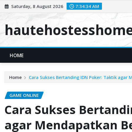
Skip
Saturday, 8 August 2026
7:34:35 AM
to
content
hautehostesshom
HOME
Home
Cara Sukses Bertanding IDN Poker: Taktik agar
GAME ONLINE
Cara Sukses Bertandi
agar Mendapatkan B