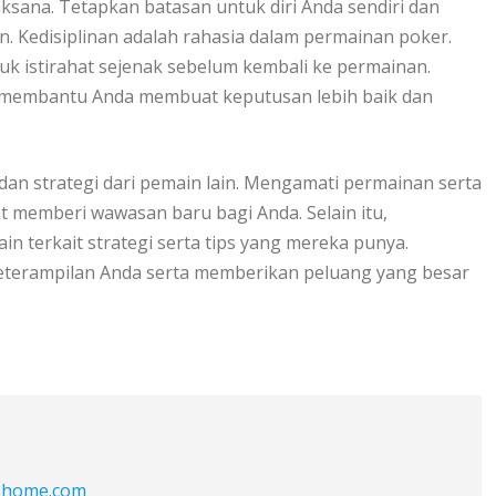
aksana. Tetapkan batasan untuk diri Anda sendiri dan
. Kedisiplinan adalah rahasia dalam permainan poker.
uk istirahat sejenak sebelum kembali ke permainan.
n membantu Anda membuat keputusan lebih baik dan
dan strategi dari pemain lain. Mengamati permainan serta
 memberi wawasan baru bagi Anda. Selain itu,
n terkait strategi serta tips yang mereka punya.
eterampilan Anda serta memberikan peluang yang besar
sshome.com