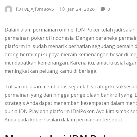
fOT8EJXjf0m8ov5
Jan 24, 2026
0
Dalam alam permainan online, IDN Poker telah jadi salah 
permainan poker di Indonesia. Dengan beraneka permain
platform ini sudah menarik perhatian segudang pemain 
orang bermimpi supaya meraih kemenangan besar di meja 
mendapatkan kemenangan. Karena itu, amat krusial agar
meningkatkan peluang kamu di berlaga.
Tulisan ini akan membahas sejumlah strategi kesuksesan
permainan yang dan hingga pengelolaan bankroll yang. 
strategis Anda dapat menambah kesempatan dalam men
dunia IDN Play dan platform IDNPoker. Ayo kita simak s
Anda pada keberhasilan dalam permainan tersebut.