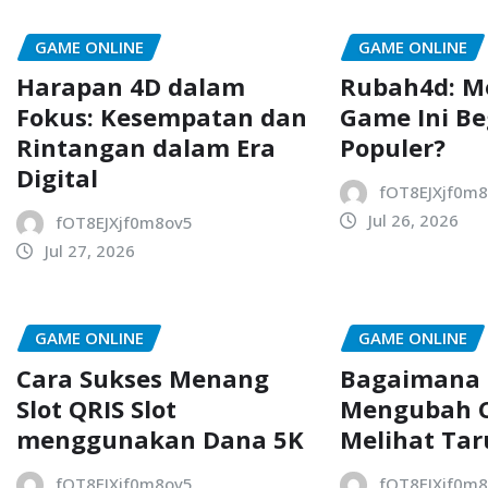
GAME ONLINE
GAME ONLINE
Harapan 4D dalam
Rubah4d: M
Fokus: Kesempatan dan
Game Ini Be
Rintangan dalam Era
Populer?
Digital
fOT8EJXjf0m
Jul 26, 2026
fOT8EJXjf0m8ov5
Jul 27, 2026
GAME ONLINE
GAME ONLINE
Cara Sukses Menang
Bagaimana 
Slot QRIS Slot
Mengubah C
menggunakan Dana 5K
Melihat Ta
fOT8EJXjf0m8ov5
fOT8EJXjf0m