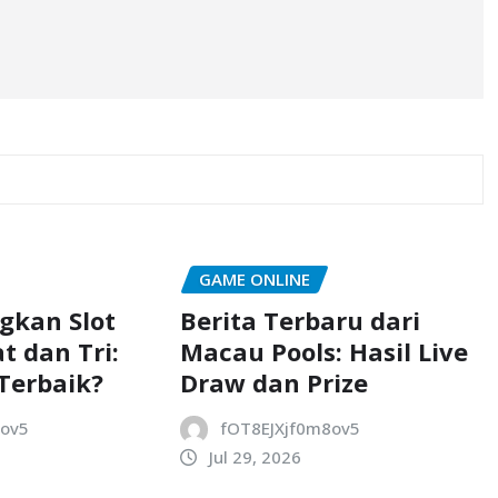
GAME ONLINE
kan Slot
Berita Terbaru dari
t dan Tri:
Macau Pools: Hasil Live
Terbaik?
Draw dan Prize
8ov5
fOT8EJXjf0m8ov5
Jul 29, 2026