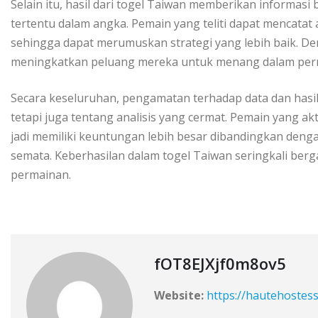
Selain itu, hasil dari togel Taiwan memberikan informas
tertentu dalam angka. Pemain yang teliti dapat mencata
sehingga dapat merumuskan strategi yang lebih baik. D
meningkatkan peluang mereka untuk menang dalam per
Secara keseluruhan, pengamatan terhadap data dan hasi
tetapi juga tentang analisis yang cermat. Pemain yang a
jadi memiliki keuntungan lebih besar dibandingkan de
semata. Keberhasilan dalam togel Taiwan seringkali berga
permainan.
fOT8EJXjf0m8ov5
Website:
https://hautehoste