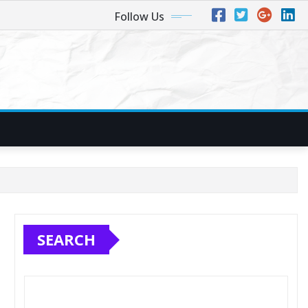
Follow Us
SEARCH