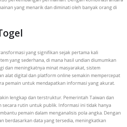
ermainan yang menarik dan diminati oleh banyak orang di
Togel
nsformasi yang signifikan sejak pertama kali
istem yang sederhana, di mana hasil undian diumumkan
gi dan meningkatnya minat masyarakat, sistem
n alat digital dan platform online semakin mempercepat
a pemain untuk mendapatkan informasi yang akurat.
akin lengkap dan terstruktur. Pemerintah Taiwan dan
secara rutin untuk publik. Informasi ini tidak hanya
 membantu pemain dalam menganalisis pola angka. Dengan
n berdasarkan data yang tersedia, meningkatkan