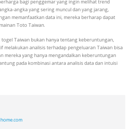
i berharga bagi penggemar yang ingin melihat trend
t angka-angka yang sering muncul dan yang jarang,
engan memanfaatkan data ini, mereka berharap dapat
mainan Toto Taiwan.
l togel Taiwan bukan hanya tentang keberuntungan,
ktif melakukan analisis terhadap pengeluaran Taiwan bisa
ngan mereka yang hanya mengandalkan keberuntungan
ntung pada kombinasi antara analisis data dan intuisi
sshome.com