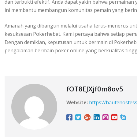
dan terbukti efektif, Anda dapat yakin bahwa permainan y
ini membantu membangun komunitas pemain yang berin
Amanah yang dibangun melalui usaha terus-menerus unt
kesuksesan Pokerhebat. Kami percaya bahwa setiap pem
Dengan demikian, keputusan untuk bermain di Pokerheb
pengalaman bermain poker online yang berkualitas tinggi
fOT8EJXjf0m8ov5
Website:
https://hautehoste