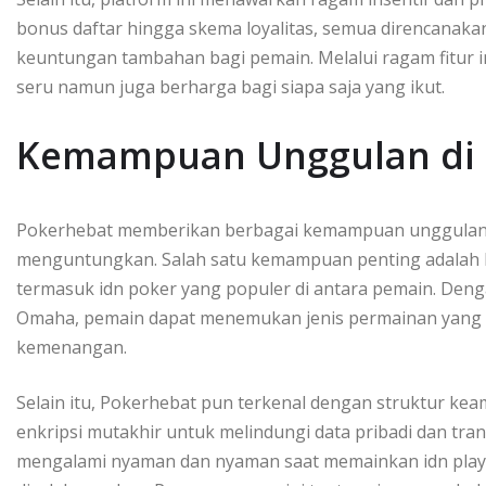
bonus daftar hingga skema loyalitas, semua direncanak
keuntungan tambahan bagi pemain. Melalui ragam fitur i
seru namun juga berharga bagi siapa saja yang ikut.
Kemampuan Unggulan di 
Pokerhebat memberikan berbagai kemampuan unggulan y
menguntungkan. Salah satu kemampuan penting adalah
termasuk idn poker yang populer di antara pemain. Deng
Omaha, pemain dapat menemukan jenis permainan yang 
kemenangan.
Selain itu, Pokerhebat pun terkenal dengan struktur ke
enkripsi mutakhir untuk melindungi data pribadi dan tra
mengalami nyaman dan nyaman saat memainkan idn play, 