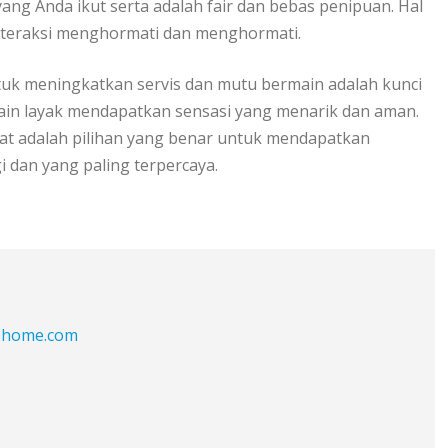
ang Anda ikut serta adalah fair dan bebas penipuan. Hal
teraksi menghormati dan menghormati.
uk meningkatkan servis dan mutu bermain adalah kunci
ain layak mendapatkan sensasi yang menarik dan aman.
at adalah pilihan yang benar untuk mendapatkan
 dan yang paling terpercaya.
sshome.com