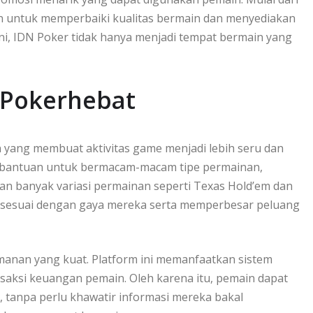
an untuk memperbaiki kualitas bermain dan menyediakan
ni, IDN Poker tidak hanya menjadi tempat bermain yang
Pokerhebat
ang membuat aktivitas game menjadi lebih seru dan
 bantuan untuk bermacam-macam tipe permainan,
an banyak variasi permainan seperti Texas Hold’em dan
sesuai dengan gaya mereka serta memperbesar peluang
amanan yang kuat. Platform ini memanfaatkan sistem
nsaksi keuangan pemain. Oleh karena itu, pemain dapat
tanpa perlu khawatir informasi mereka bakal