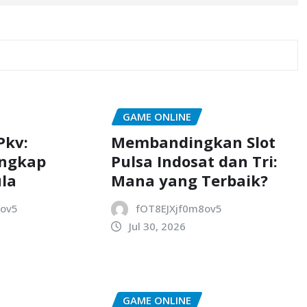
GAME ONLINE
Pkv:
Membandingkan Slot
ngkap
Pulsa Indosat dan Tri:
la
Mana yang Terbaik?
8ov5
fOT8EJXjf0m8ov5
Jul 30, 2026
GAME ONLINE