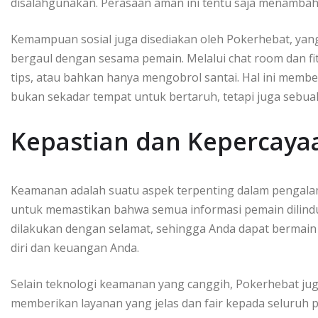
disalahgunakan. Perasaan aman ini tentu saja menambah
Kemampuan sosial juga disediakan oleh Pokerhebat, y
bergaul dengan sesama pemain. Melalui chat room dan fit
tips, atau bahkan hanya mengobrol santai. Hal ini memb
bukan sekadar tempat untuk bertaruh, tetapi juga sebu
Kepastian dan Kepercaya
Keamanan adalah suatu aspek terpenting dalam pengalam
untuk memastikan bahwa semua informasi pemain dilindu
dilakukan dengan selamat, sehingga Anda dapat bermain
diri dan keuangan Anda.
Selain teknologi keamanan yang canggih, Pokerhebat jug
memberikan layanan yang jelas dan fair kepada seluruh 