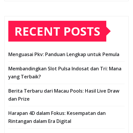
RECENT POSTS
Menguasai Pkv: Panduan Lengkap untuk Pemula
Membandingkan Slot Pulsa Indosat dan Tri: Mana
yang Terbaik?
Berita Terbaru dari Macau Pools: Hasil Live Draw
dan Prize
Harapan 4D dalam Fokus: Kesempatan dan
Rintangan dalam Era Digital