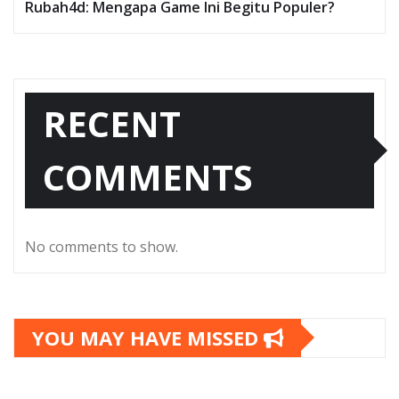
Rubah4d: Mengapa Game Ini Begitu Populer?
RECENT
COMMENTS
No comments to show.
YOU MAY HAVE MISSED