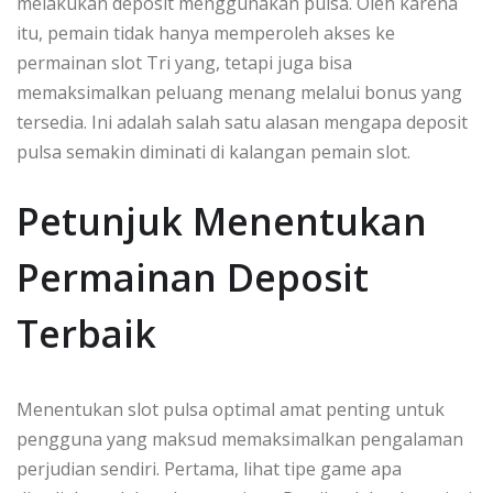
melakukan deposit menggunakan pulsa. Oleh karena
itu, pemain tidak hanya memperoleh akses ke
permainan slot Tri yang, tetapi juga bisa
memaksimalkan peluang menang melalui bonus yang
tersedia. Ini adalah salah satu alasan mengapa deposit
pulsa semakin diminati di kalangan pemain slot.
Petunjuk Menentukan
Permainan Deposit
Terbaik
Menentukan slot pulsa optimal amat penting untuk
pengguna yang maksud memaksimalkan pengalaman
perjudian sendiri. Pertama, lihat tipe game apa