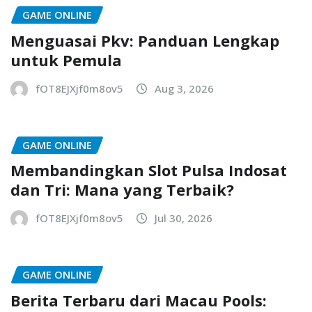
GAME ONLINE
Menguasai Pkv: Panduan Lengkap
untuk Pemula
fOT8EJXjf0m8ov5
Aug 3, 2026
GAME ONLINE
Membandingkan Slot Pulsa Indosat
dan Tri: Mana yang Terbaik?
fOT8EJXjf0m8ov5
Jul 30, 2026
GAME ONLINE
Berita Terbaru dari Macau Pools: