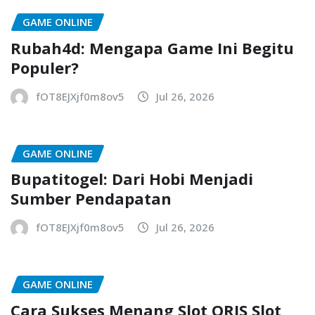
GAME ONLINE
Rubah4d: Mengapa Game Ini Begitu
Populer?
fOT8EJXjf0m8ov5
Jul 26, 2026
GAME ONLINE
Bupatitogel: Dari Hobi Menjadi
Sumber Pendapatan
fOT8EJXjf0m8ov5
Jul 26, 2026
GAME ONLINE
Cara Sukses Menang Slot QRIS Slot