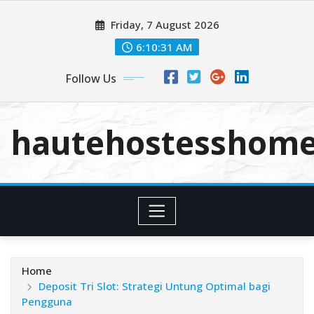
Skip
Friday, 7 August 2026
to
content
6:10:32 AM
Follow Us
hautehostesshom
Home
Deposit Tri Slot: Strategi Untung Optimal bagi
Pengguna