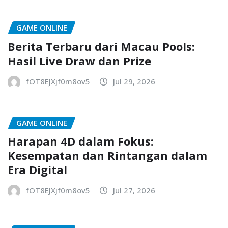
GAME ONLINE
Berita Terbaru dari Macau Pools:
Hasil Live Draw dan Prize
fOT8EJXjf0m8ov5
Jul 29, 2026
GAME ONLINE
Harapan 4D dalam Fokus:
Kesempatan dan Rintangan dalam
Era Digital
fOT8EJXjf0m8ov5
Jul 27, 2026