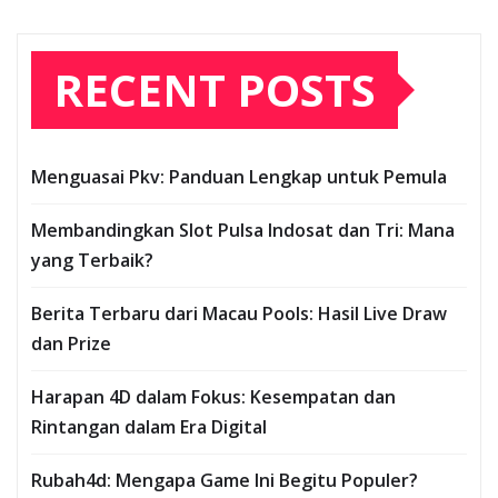
RECENT POSTS
Menguasai Pkv: Panduan Lengkap untuk Pemula
Membandingkan Slot Pulsa Indosat dan Tri: Mana
yang Terbaik?
Berita Terbaru dari Macau Pools: Hasil Live Draw
dan Prize
Harapan 4D dalam Fokus: Kesempatan dan
Rintangan dalam Era Digital
Rubah4d: Mengapa Game Ini Begitu Populer?