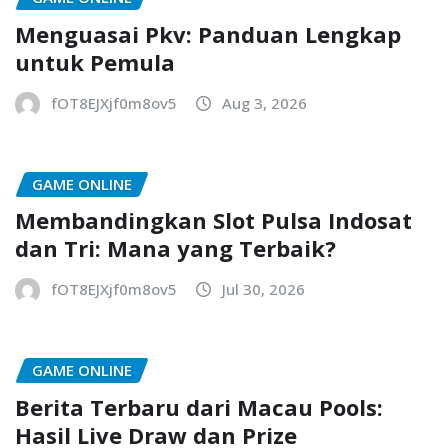
Menguasai Pkv: Panduan Lengkap
untuk Pemula
fOT8EJXjf0m8ov5
Aug 3, 2026
GAME ONLINE
Membandingkan Slot Pulsa Indosat
dan Tri: Mana yang Terbaik?
fOT8EJXjf0m8ov5
Jul 30, 2026
GAME ONLINE
Berita Terbaru dari Macau Pools:
Hasil Live Draw dan Prize