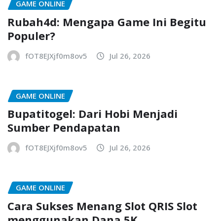
GAME ONLINE
Rubah4d: Mengapa Game Ini Begitu
Populer?
fOT8EJXjf0m8ov5
Jul 26, 2026
GAME ONLINE
Bupatitogel: Dari Hobi Menjadi
Sumber Pendapatan
fOT8EJXjf0m8ov5
Jul 26, 2026
GAME ONLINE
Cara Sukses Menang Slot QRIS Slot
menggunakan Dana 5K