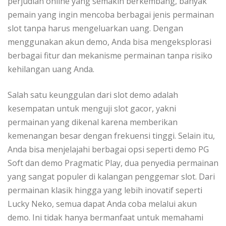
perjudian online yang semakin berkembang, banyak
pemain yang ingin mencoba berbagai jenis permainan
slot tanpa harus mengeluarkan uang. Dengan
menggunakan akun demo, Anda bisa mengeksplorasi
berbagai fitur dan mekanisme permainan tanpa risiko
kehilangan uang Anda.
Salah satu keunggulan dari slot demo adalah
kesempatan untuk menguji slot gacor, yakni
permainan yang dikenal karena memberikan
kemenangan besar dengan frekuensi tinggi. Selain itu,
Anda bisa menjelajahi berbagai opsi seperti demo PG
Soft dan demo Pragmatic Play, dua penyedia permainan
yang sangat populer di kalangan penggemar slot. Dari
permainan klasik hingga yang lebih inovatif seperti
Lucky Neko, semua dapat Anda coba melalui akun
demo. Ini tidak hanya bermanfaat untuk memahami