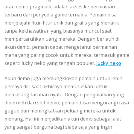
atau demo pragmatic adalah akses ke permainan
terbaru dari penyedia game ternama. Pemain bisa
menjelajahi fitur-fitur unik dan grafis yang menarik
tanpa kekhawatiran yang biasanya muncul saat
mempertaruhkan uang mereka. Dengan berlatih di
akun demo, pemain dapat mengetahui permainan
mana yang paling cocok untuk mereka, termasuk game
seperti lucky neko yang tengah populer.
lucky neko
Akun demo juga memungkinkan pemain untuk lebih
percaya diri saat akhirnya memutuskan untuk
memasang taruhan nyata. Dengan pengalaman yang
diperoleh dari slot demo, pemain bisa mengurangi rasa
gugup dan meningkatkan peluang mereka untuk
menang. Hal ini menjadikan akun demo sebagai alat
yang sangat berguna bagi siapa saja yang ingin