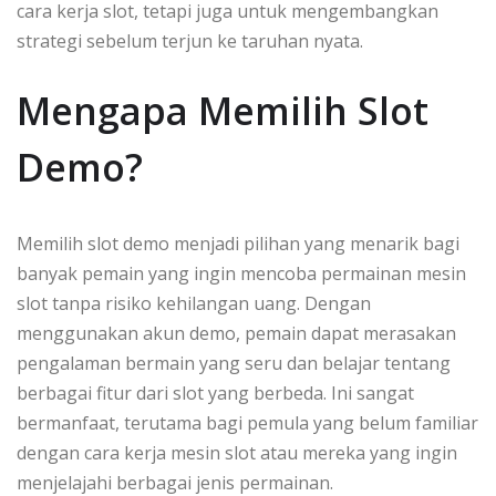
cara kerja slot, tetapi juga untuk mengembangkan
strategi sebelum terjun ke taruhan nyata.
Mengapa Memilih Slot
Demo?
Memilih slot demo menjadi pilihan yang menarik bagi
banyak pemain yang ingin mencoba permainan mesin
slot tanpa risiko kehilangan uang. Dengan
menggunakan akun demo, pemain dapat merasakan
pengalaman bermain yang seru dan belajar tentang
berbagai fitur dari slot yang berbeda. Ini sangat
bermanfaat, terutama bagi pemula yang belum familiar
dengan cara kerja mesin slot atau mereka yang ingin
menjelajahi berbagai jenis permainan.