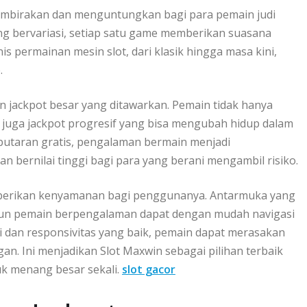
embirakan dan menguntungkan bagi para pemain judi
ng bervariasi, setiap satu game memberikan suasana
 permainan mesin slot, dari klasik hingga masa kini,
.
 jackpot besar yang ditawarkan. Pemain tidak hanya
juga jackpot progresif yang bisa mengubah hidup dalam
putaran gratis, pengalaman bermain menjadi
bernilai tinggi bagi para yang berani mengambil risiko.
mberikan kenyamanan bagi penggunanya. Antarmuka yang
n pemain berpengalaman dapat dengan mudah navigasi
 dan responsivitas yang baik, pemain dapat merasakan
. Ini menjadikan Slot Maxwin sebagai pilihan terbaik
uk menang besar sekali.
slot gacor