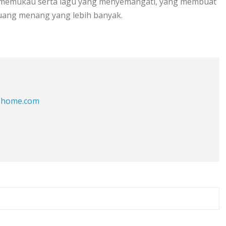
g memukau serta lagu yang menyemangati, yang membuat
luang menang yang lebih banyak.
sshome.com