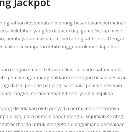
ng Jackpot
m meningkatkan kesempatan menang besar dalam permainan
erta kelebihan yang terdapat di tiap game. Setiap mesin
 ikon, pembayaran maksimum, serta tingkat bonus. Dengan
yediakan kesempatan lebih tinggi untuk mendapatkan
an dengan smart. Tetapkan limit pribadi saat memulai
bantu pemain agar mengelakkan kehilangan besar-besaran
agi dalam periode panjang. Saat para pemain bermain
 dalam rangka meraih menang besar yang diimpikan.
 yang disediakan oleh penyedia permainan contohnya
npa biaya, para pemain dapat menguji sejumlah strategi
 sangat berharga untuk mengetahui bagaimana permainan