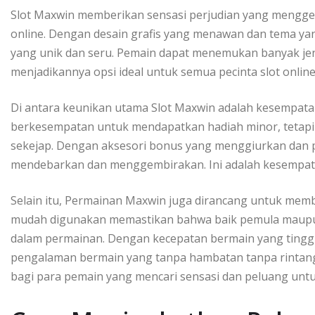
Slot Maxwin memberikan sensasi perjudian yang mengg
online. Dengan desain grafis yang menawan dan tema ya
yang unik dan seru. Pemain dapat menemukan banyak jenis
menjadikannya opsi ideal untuk semua pecinta slot online
Di antara keunikan utama Slot Maxwin adalah kesempatan
berkesempatan untuk mendapatkan hadiah minor, tetapi 
sekejap. Dengan aksesori bonus yang menggiurkan dan 
mendebarkan dan menggembirakan. Ini adalah kesempatan 
Selain itu, Permainan Maxwin juga dirancang untuk me
mudah digunakan memastikan bahwa baik pemula maupu
dalam permainan. Dengan kecepatan bermain yang tinggi
pengalaman bermain yang tanpa hambatan tanpa rintangan
bagi para pemain yang mencari sensasi dan peluang unt