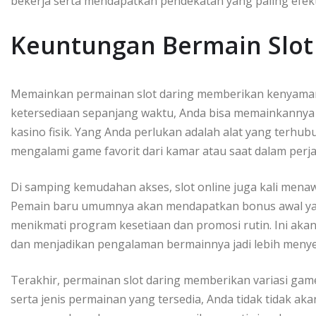
bekerja serta mendapatkan pendekatan yang paling efekt
Keuntungan Bermain Slot
Memainkan permainan slot daring memberikan kenyaman
ketersediaan sepanjang waktu, Anda bisa memainkannya 
kasino fisik. Yang Anda perlukan adalah alat yang terhu
mengalami game favorit dari kamar atau saat dalam perja
Di samping kemudahan akses, slot online juga kali men
Pemain baru umumnya akan mendapatkan bonus awal ya
menikmati program kesetiaan dan promosi rutin. Ini a
dan menjadikan pengalaman bermainnya jadi lebih meny
Terakhir, permainan slot daring memberikan variasi gam
serta jenis permainan yang tersedia, Anda tidak tidak ak