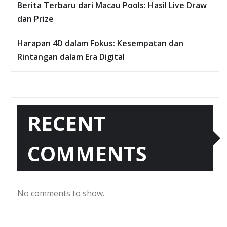
Berita Terbaru dari Macau Pools: Hasil Live Draw
dan Prize
Harapan 4D dalam Fokus: Kesempatan dan
Rintangan dalam Era Digital
RECENT
COMMENTS
No comments to show.