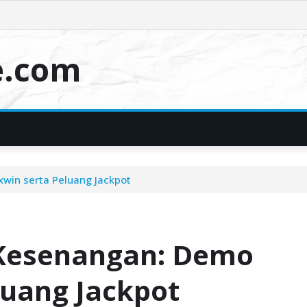
e.com
in serta Peluang Jackpot
Kesenangan: Demo
luang Jackpot