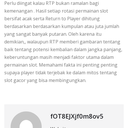
Perlu diingat kalau RTP bukan ramalan bagi
kemenangan . Hasil setiap rotasi permainan slot
bersifat acak serta Return to Player dihitung
berdasarkan berdasarkan kumpulan atau juta jumlah
yang sangat banyak putaran. Oleh karena itu
demikian,, walaupun RTP memberi gambaran tentang
baik tentang potensi kembalian dalam jangka panjang,
keberuntungan masih menjadi faktor utama dalam
permainan slot. Memahami fakta ini penting penting
supaya player tidak terjebak ke dalam mitos tentang
slot gacor yang bisa membingungkan.
fOT8EJXjf0m8ov5