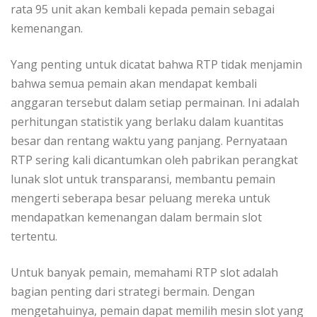
rata 95 unit akan kembali kepada pemain sebagai
kemenangan.
Yang penting untuk dicatat bahwa RTP tidak menjamin
bahwa semua pemain akan mendapat kembali
anggaran tersebut dalam setiap permainan. Ini adalah
perhitungan statistik yang berlaku dalam kuantitas
besar dan rentang waktu yang panjang. Pernyataan
RTP sering kali dicantumkan oleh pabrikan perangkat
lunak slot untuk transparansi, membantu pemain
mengerti seberapa besar peluang mereka untuk
mendapatkan kemenangan dalam bermain slot
tertentu.
Untuk banyak pemain, memahami RTP slot adalah
bagian penting dari strategi bermain. Dengan
mengetahuinya, pemain dapat memilih mesin slot yang