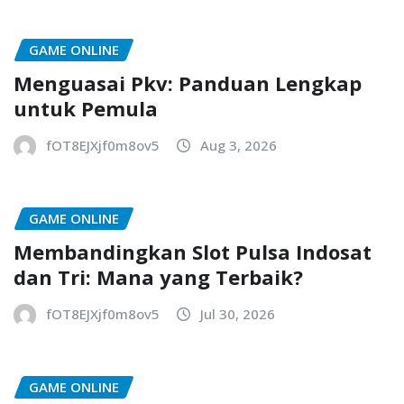
GAME ONLINE
Menguasai Pkv: Panduan Lengkap
untuk Pemula
fOT8EJXjf0m8ov5
Aug 3, 2026
GAME ONLINE
Membandingkan Slot Pulsa Indosat
dan Tri: Mana yang Terbaik?
fOT8EJXjf0m8ov5
Jul 30, 2026
GAME ONLINE