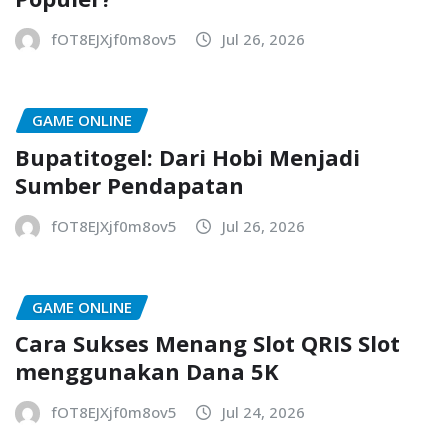
fOT8EJXjf0m8ov5
Jul 26, 2026
GAME ONLINE
Bupatitogel: Dari Hobi Menjadi
Sumber Pendapatan
fOT8EJXjf0m8ov5
Jul 26, 2026
GAME ONLINE
Cara Sukses Menang Slot QRIS Slot
menggunakan Dana 5K
fOT8EJXjf0m8ov5
Jul 24, 2026