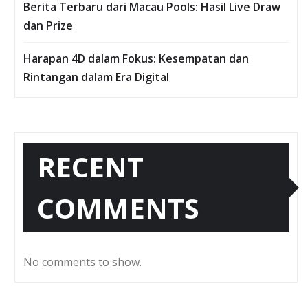
Berita Terbaru dari Macau Pools: Hasil Live Draw
dan Prize
Harapan 4D dalam Fokus: Kesempatan dan
Rintangan dalam Era Digital
RECENT
COMMENTS
No comments to show.