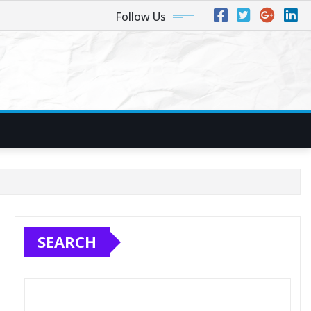
Follow Us
SEARCH