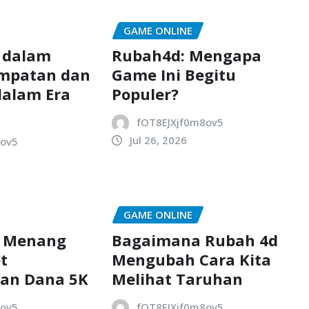
GAME ONLINE
 dalam
Rubah4d: Mengapa
empatan dan
Game Ini Begitu
dalam Era
Populer?
fOT8EJXjf0m8ov5
Jul 26, 2026
8ov5
GAME ONLINE
s Menang
Bagaimana Rubah 4d
ot
Mengubah Cara Kita
an Dana 5K
Melihat Taruhan
8ov5
fOT8EJXjf0m8ov5