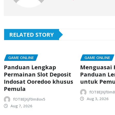
RELATED STORY
GAME ONLINE
GAME ONLINE
Panduan Lengkap
Menguasai 
Permainan Slot Deposit
Panduan Le
Indosat Ooredoo khusus
untuk Pemu
Pemula
fOT8EJXjf0m
Aug 3, 2026
fOT8EJXjf0m8ov5
Aug 7, 2026