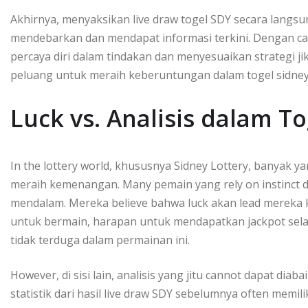
Akhirnya, menyaksikan live draw togel SDY secara lang
mendebarkan dan mendapat informasi terkini. Dengan ca
percaya diri dalam tindakan dan menyesuaikan strategi ji
peluang untuk meraih keberuntungan dalam togel sidney 
Luck vs. Analisis dalam T
In the lottery world, khususnya Sidney Lottery, banyak
meraih kemenangan. Many pemain yang rely on instinct d
mendalam. Mereka believe bahwa luck akan lead mereka 
untuk bermain, harapan untuk mendapatkan jackpot sela
tidak terduga dalam permainan ini.
However, di sisi lain, analisis yang jitu cannot dapat di
statistik dari hasil live draw SDY sebelumnya often memi