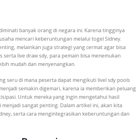
diminati banyak orang di negara ini. Karena tingginya
usaha mencari keberuntungan melalui togel Sidney.
nting, melainkan juga strategi yang cermat agar bisa
ls serta live draw sdy, para pemain bisa menemukan
a lebih mudah dan menyenangkan.
seru di mana peserta dapat mengikuti livel sdy pools
n menjadi semakin digemari, karena ia memberikan peluang
sipasi. Untuk mereka yang ingin mengetahui hasil
ni menjadi sangat penting. Dalam artikel ini, akan kita
idney, serta cara mengintegrasikan keberuntungan dan