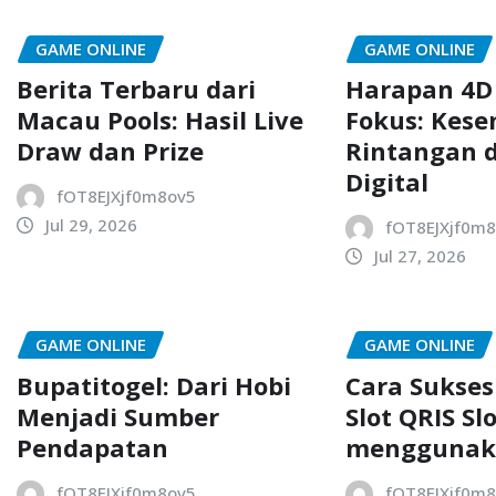
GAME ONLINE
GAME ONLINE
Berita Terbaru dari
Harapan 4D
Macau Pools: Hasil Live
Fokus: Kes
Draw dan Prize
Rintangan 
Digital
fOT8EJXjf0m8ov5
Jul 29, 2026
fOT8EJXjf0m
Jul 27, 2026
GAME ONLINE
GAME ONLINE
Bupatitogel: Dari Hobi
Cara Sukse
Menjadi Sumber
Slot QRIS Sl
Pendapatan
menggunak
fOT8EJXjf0m8ov5
fOT8EJXjf0m