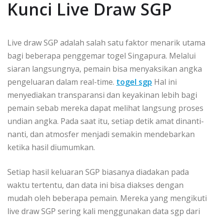
Kunci Live Draw SGP
Live draw SGP adalah salah satu faktor menarik utama
bagi beberapa penggemar togel Singapura. Melalui
siaran langsungnya, pemain bisa menyaksikan angka
pengeluaran dalam real-time.
togel sgp
Hal ini
menyediakan transparansi dan keyakinan lebih bagi
pemain sebab mereka dapat melihat langsung proses
undian angka. Pada saat itu, setiap detik amat dinanti-
nanti, dan atmosfer menjadi semakin mendebarkan
ketika hasil diumumkan.
Setiap hasil keluaran SGP biasanya diadakan pada
waktu tertentu, dan data ini bisa diakses dengan
mudah oleh beberapa pemain. Mereka yang mengikuti
live draw SGP sering kali menggunakan data sgp dari