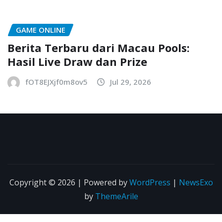
GAME ONLINE
Berita Terbaru dari Macau Pools:
Hasil Live Draw dan Prize
fOT8EJXjf0m8ov5
Jul 29, 2026
Copyright © 2026 | Powered by
WordPress
|
NewsExo
by
ThemeArile