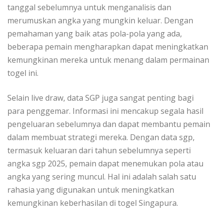
tanggal sebelumnya untuk menganalisis dan
merumuskan angka yang mungkin keluar. Dengan
pemahaman yang baik atas pola-pola yang ada,
beberapa pemain mengharapkan dapat meningkatkan
kemungkinan mereka untuk menang dalam permainan
togel ini.
Selain live draw, data SGP juga sangat penting bagi
para penggemar. Informasi ini mencakup segala hasil
pengeluaran sebelumnya dan dapat membantu pemain
dalam membuat strategi mereka. Dengan data sgp,
termasuk keluaran dari tahun sebelumnya seperti
angka sgp 2025, pemain dapat menemukan pola atau
angka yang sering muncul. Hal ini adalah salah satu
rahasia yang digunakan untuk meningkatkan
kemungkinan keberhasilan di togel Singapura.