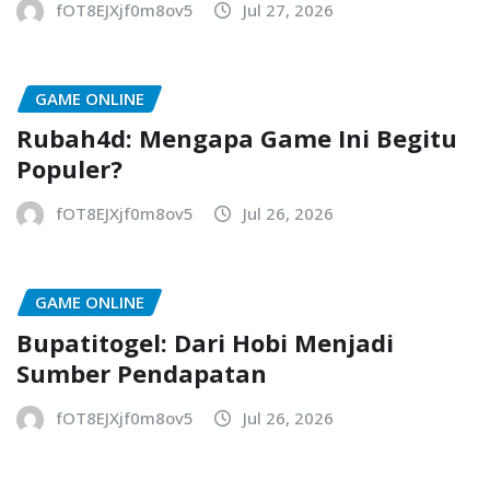
fOT8EJXjf0m8ov5
Jul 27, 2026
GAME ONLINE
Rubah4d: Mengapa Game Ini Begitu
Populer?
fOT8EJXjf0m8ov5
Jul 26, 2026
GAME ONLINE
Bupatitogel: Dari Hobi Menjadi
Sumber Pendapatan
fOT8EJXjf0m8ov5
Jul 26, 2026