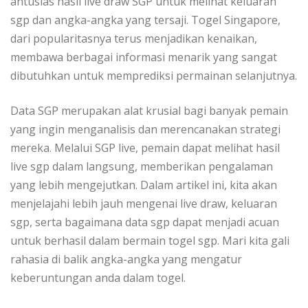
antusias hasil live draw SGP untuk melihat keluaran
sgp dan angka-angka yang tersaji. Togel Singapore,
dari popularitasnya terus menjadikan kenaikan,
membawa berbagai informasi menarik yang sangat
dibutuhkan untuk memprediksi permainan selanjutnya.
Data SGP merupakan alat krusial bagi banyak pemain
yang ingin menganalisis dan merencanakan strategi
mereka. Melalui SGP live, pemain dapat melihat hasil
live sgp dalam langsung, memberikan pengalaman
yang lebih mengejutkan. Dalam artikel ini, kita akan
menjelajahi lebih jauh mengenai live draw, keluaran
sgp, serta bagaimana data sgp dapat menjadi acuan
untuk berhasil dalam bermain togel sgp. Mari kita gali
rahasia di balik angka-angka yang mengatur
keberuntungan anda dalam togel.