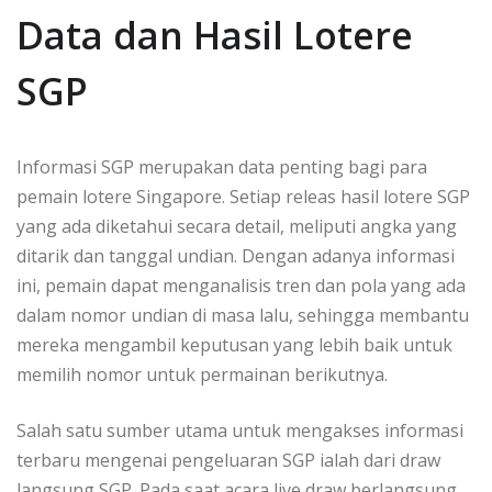
Data dan Hasil Lotere
SGP
Informasi SGP merupakan data penting bagi para
pemain lotere Singapore. Setiap releas hasil lotere SGP
yang ada diketahui secara detail, meliputi angka yang
ditarik dan tanggal undian. Dengan adanya informasi
ini, pemain dapat menganalisis tren dan pola yang ada
dalam nomor undian di masa lalu, sehingga membantu
mereka mengambil keputusan yang lebih baik untuk
memilih nomor untuk permainan berikutnya.
Salah satu sumber utama untuk mengakses informasi
terbaru mengenai pengeluaran SGP ialah dari draw
langsung SGP. Pada saat acara live draw berlangsung,