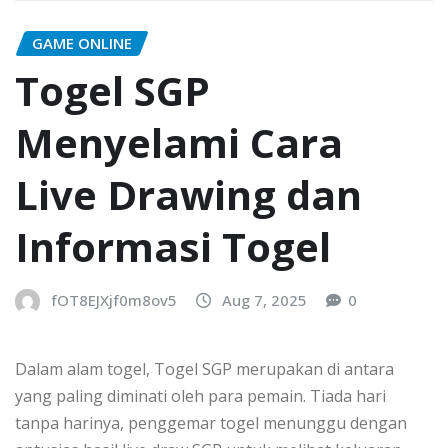
GAME ONLINE
Togel SGP
Menyelami Cara
Live Drawing dan
Informasi Togel
fOT8EJXjf0m8ov5
Aug 7, 2025
0
Dalam alam togel, Togel SGP merupakan di antara
yang paling diminati oleh para pemain. Tiada hari
tanpa harinya, penggemar togel menunggu dengan