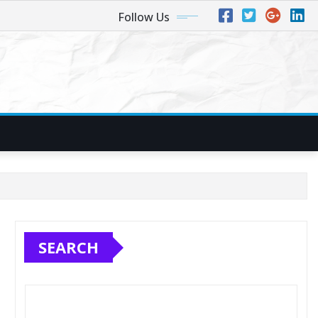
Follow Us
SEARCH