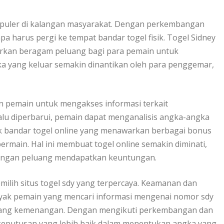
populer di kalangan masyarakat. Dengan perkembangan
pa harus pergi ke tempat bandar togel fisik. Togel Sidney
warkan beragam peluang bagi para pemain untuk
a yang keluar semakin dinantikan oleh para penggemar,
n pemain untuk mengakses informasi terkait
alu diperbarui, pemain dapat menganalisis angka-angka
yak bandar togel online yang menawarkan berbagai bonus
main. Hal ini membuat togel online semakin diminati,
 dengan peluang mendapatkan keuntungan.
milih situs togel sdy yang terpercaya. Keamanan dan
nyak pemain yang mencari informasi mengenai nomor sdy
eluang kemenangan. Dengan mengikuti perkembangan dan
eputusan yang lebih baik dalam menentukan angka yang