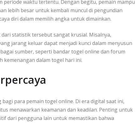
am periode waktu tertentu. Dengan begitu, pemain mampu
n lebih besar untuk kembali muncul di pengundian
rcaya diri dalam memilih angka untuk dimainkan.
dari statistik tersebut sangat krusial. Misalnya,
yang jarang keluar dapat menjadi kunci dalam menyusun
agai sumber, seperti bandar togel online dan forum
ih kemenangan dalam togel hari ini.
erpercaya
agi para pemain togel online. Di era digital saat ini,
 situs menawarkan keamanan dan keadilan. Penting untuk
ositif dari pengguna lain untuk memastikan bahwa