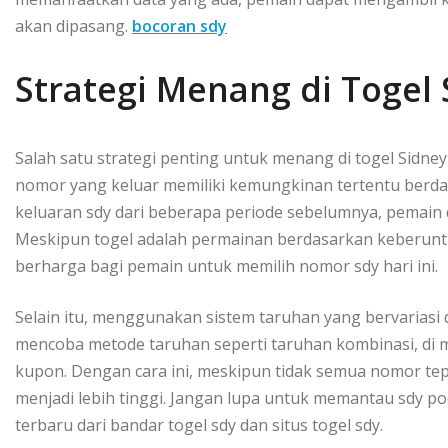
akan dipasang.
bocoran sdy
Strategi Menang di Togel
Salah satu strategi penting untuk menang di togel Sidn
nomor yang keluar memiliki kemungkinan tertentu berdas
keluaran sdy dari beberapa periode sebelumnya, pemain 
Meskipun togel adalah permainan berdasarkan keberunt
berharga bagi pemain untuk memilih nomor sdy hari ini.
Selain itu, menggunakan sistem taruhan yang bervarias
mencoba metode taruhan seperti taruhan kombinasi, d
kupon. Dengan cara ini, meskipun tidak semua nomor t
menjadi lebih tinggi. Jangan lupa untuk memantau sdy po
terbaru dari bandar togel sdy dan situs togel sdy.