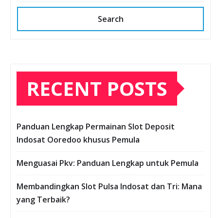
Search
RECENT POSTS
Panduan Lengkap Permainan Slot Deposit
Indosat Ooredoo khusus Pemula
Menguasai Pkv: Panduan Lengkap untuk Pemula
Membandingkan Slot Pulsa Indosat dan Tri: Mana
yang Terbaik?