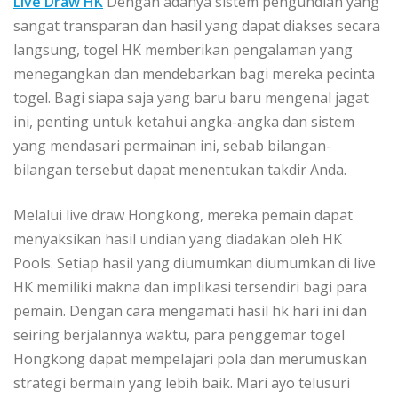
Live Draw HK
Dengan adanya sistem pengundian yang
sangat transparan dan hasil yang dapat diakses secara
langsung, togel HK memberikan pengalaman yang
menegangkan dan mendebarkan bagi mereka pecinta
togel. Bagi siapa saja yang baru baru mengenal jagat
ini, penting untuk ketahui angka-angka dan sistem
yang mendasari permainan ini, sebab bilangan-
bilangan tersebut dapat menentukan takdir Anda.
Melalui live draw Hongkong, mereka pemain dapat
menyaksikan hasil undian yang diadakan oleh HK
Pools. Setiap hasil yang diumumkan diumumkan di live
HK memiliki makna dan implikasi tersendiri bagi para
pemain. Dengan cara mengamati hasil hk hari ini dan
seiring berjalannya waktu, para penggemar togel
Hongkong dapat mempelajari pola dan merumuskan
strategi bermain yang lebih baik. Mari ayo telusuri