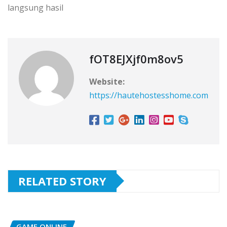
langsung hasil
fOT8EJXjf0m8ov5
Website:
https://hautehostesshome.com
RELATED STORY
GAME ONLINE