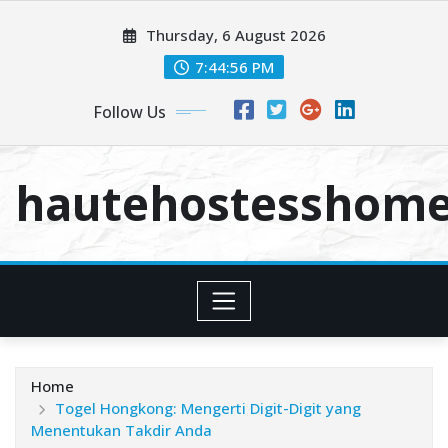
Skip
Thursday, 6 August 2026
to
content
7:44:56 PM
Follow Us
hautehostesshom
Home
Togel Hongkong: Mengerti Digit-Digit yang
Menentukan Takdir Anda