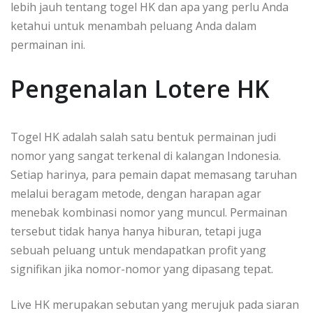
lebih jauh tentang togel HK dan apa yang perlu Anda
ketahui untuk menambah peluang Anda dalam
permainan ini.
Pengenalan Lotere HK
Togel HK adalah salah satu bentuk permainan judi
nomor yang sangat terkenal di kalangan Indonesia.
Setiap harinya, para pemain dapat memasang taruhan
melalui beragam metode, dengan harapan agar
menebak kombinasi nomor yang muncul. Permainan
tersebut tidak hanya hanya hiburan, tetapi juga
sebuah peluang untuk mendapatkan profit yang
signifikan jika nomor-nomor yang dipasang tepat.
Live HK merupakan sebutan yang merujuk pada siaran