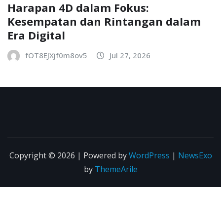
Harapan 4D dalam Fokus:
Kesempatan dan Rintangan dalam
Era Digital
fOT8EJXjf0m8ov5
Jul 27, 2026
Copyright © 2026 | Powered by
WordPress
|
NewsExo
by
ThemeArile