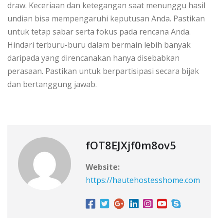
draw. Keceriaan dan ketegangan saat menunggu hasil
undian bisa mempengaruhi keputusan Anda. Pastikan
untuk tetap sabar serta fokus pada rencana Anda.
Hindari terburu-buru dalam bermain lebih banyak
daripada yang direncanakan hanya disebabkan
perasaan. Pastikan untuk berpartisipasi secara bijak
dan bertanggung jawab.
fOT8EJXjf0m8ov5
Website:
https://hautehostesshome.com