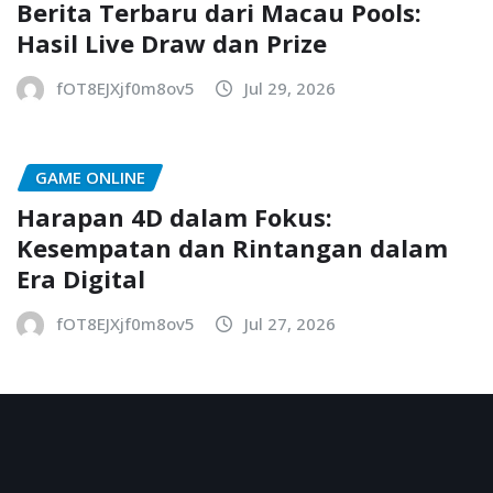
Berita Terbaru dari Macau Pools:
Hasil Live Draw dan Prize
fOT8EJXjf0m8ov5
Jul 29, 2026
GAME ONLINE
Harapan 4D dalam Fokus:
Kesempatan dan Rintangan dalam
Era Digital
fOT8EJXjf0m8ov5
Jul 27, 2026