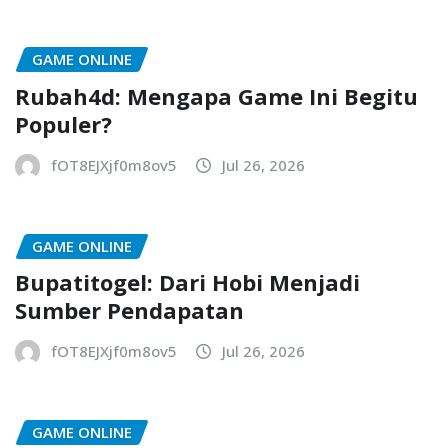
GAME ONLINE
Rubah4d: Mengapa Game Ini Begitu
Populer?
fOT8EJXjf0m8ov5
Jul 26, 2026
GAME ONLINE
Bupatitogel: Dari Hobi Menjadi
Sumber Pendapatan
fOT8EJXjf0m8ov5
Jul 26, 2026
GAME ONLINE