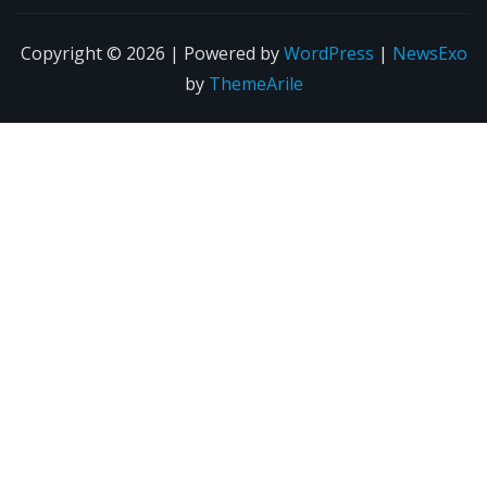
Copyright © 2026 | Powered by
WordPress
|
NewsExo
by
ThemeArile