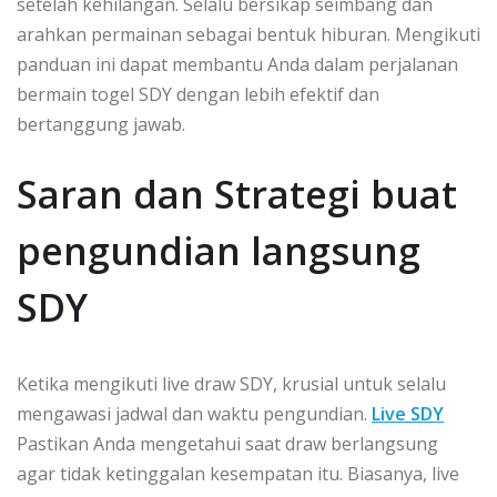
setelah kehilangan. Selalu bersikap seimbang dan
arahkan permainan sebagai bentuk hiburan. Mengikuti
panduan ini dapat membantu Anda dalam perjalanan
bermain togel SDY dengan lebih efektif dan
bertanggung jawab.
Saran dan Strategi buat
pengundian langsung
SDY
Ketika mengikuti live draw SDY, krusial untuk selalu
mengawasi jadwal dan waktu pengundian.
Live SDY
Pastikan Anda mengetahui saat draw berlangsung
agar tidak ketinggalan kesempatan itu. Biasanya, live