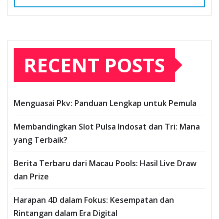
RECENT POSTS
Menguasai Pkv: Panduan Lengkap untuk Pemula
Membandingkan Slot Pulsa Indosat dan Tri: Mana
yang Terbaik?
Berita Terbaru dari Macau Pools: Hasil Live Draw
dan Prize
Harapan 4D dalam Fokus: Kesempatan dan
Rintangan dalam Era Digital