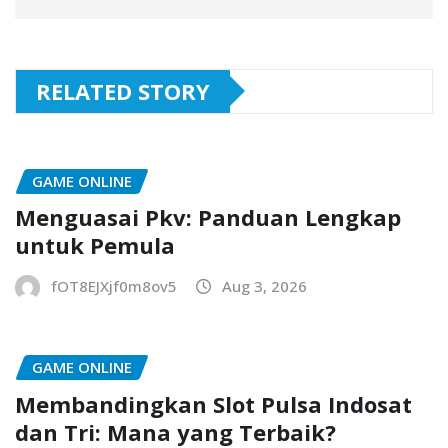
RELATED STORY
GAME ONLINE
Menguasai Pkv: Panduan Lengkap
untuk Pemula
fOT8EJXjf0m8ov5
Aug 3, 2026
GAME ONLINE
Membandingkan Slot Pulsa Indosat
dan Tri: Mana yang Terbaik?