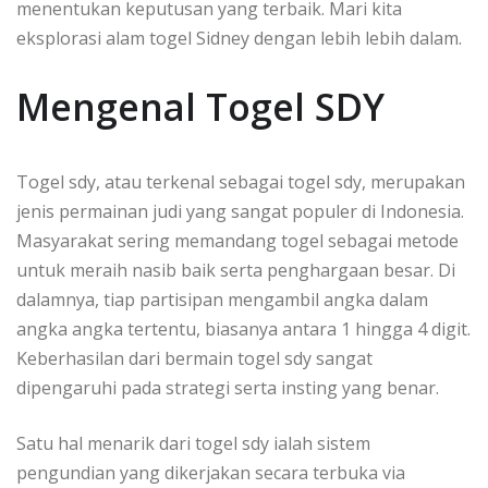
menentukan keputusan yang terbaik. Mari kita
eksplorasi alam togel Sidney dengan lebih lebih dalam.
Mengenal Togel SDY
Togel sdy, atau terkenal sebagai togel sdy, merupakan
jenis permainan judi yang sangat populer di Indonesia.
Masyarakat sering memandang togel sebagai metode
untuk meraih nasib baik serta penghargaan besar. Di
dalamnya, tiap partisipan mengambil angka dalam
angka angka tertentu, biasanya antara 1 hingga 4 digit.
Keberhasilan dari bermain togel sdy sangat
dipengaruhi pada strategi serta insting yang benar.
Satu hal menarik dari togel sdy ialah sistem
pengundian yang dikerjakan secara terbuka via