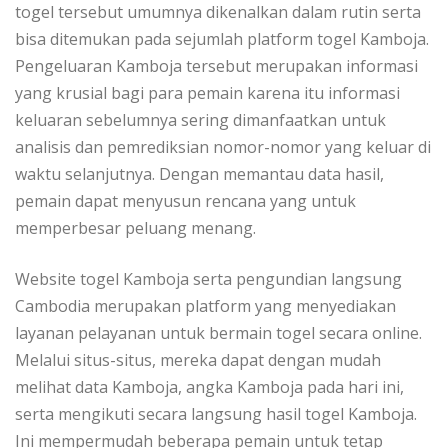
togel tersebut umumnya dikenalkan dalam rutin serta
bisa ditemukan pada sejumlah platform togel Kamboja.
Pengeluaran Kamboja tersebut merupakan informasi
yang krusial bagi para pemain karena itu informasi
keluaran sebelumnya sering dimanfaatkan untuk
analisis dan pemrediksian nomor-nomor yang keluar di
waktu selanjutnya. Dengan memantau data hasil,
pemain dapat menyusun rencana yang untuk
memperbesar peluang menang.
Website togel Kamboja serta pengundian langsung
Cambodia merupakan platform yang menyediakan
layanan pelayanan untuk bermain togel secara online.
Melalui situs-situs, mereka dapat dengan mudah
melihat data Kamboja, angka Kamboja pada hari ini,
serta mengikuti secara langsung hasil togel Kamboja.
Ini mempermudah beberapa pemain untuk tetap