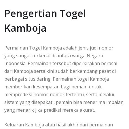
Pengertian Togel
Kamboja
Permainan Togel Kamboja adalah jenis judi nomor
yang sangat terkenal di antara warga Negara
Indonesia. Permainan tersebut diperkirakan berasal
dari Kamboja serta kini sudah berkembang pesat di
berbagai situs daring. Permainan togel Kamboja
memberikan kesempatan bagi pemain untuk
memprediksi nomor-nomor tertentu, serta melalui
sistem yang disepakati, pemain bisa menerima imbalan
yang menarik jika prediksi mereka akurat.
Keluaran Kamboja atau hasil akhir dari permainan