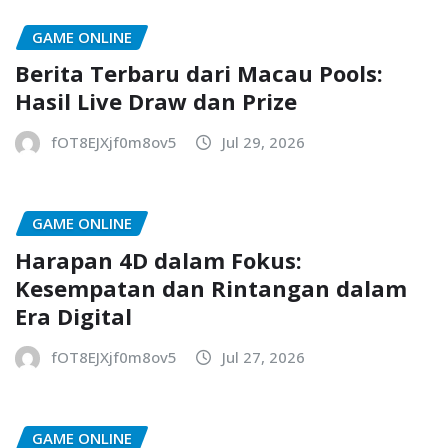
GAME ONLINE
Berita Terbaru dari Macau Pools:
Hasil Live Draw dan Prize
fOT8EJXjf0m8ov5
Jul 29, 2026
GAME ONLINE
Harapan 4D dalam Fokus:
Kesempatan dan Rintangan dalam
Era Digital
fOT8EJXjf0m8ov5
Jul 27, 2026
GAME ONLINE