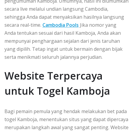
pengumuman Kamboja. Umumnya, hasil ini diumumkan
secara live melalui undian langsung Cambodia,
sehingga Anda dapat menyaksikan hasilnya langsung
secara real-time.
Cambodia Pools
Jika nomor yang
Anda tentukan sesuai dari hasil Kamboja, Anda akan
mempunyai penghargaan sejalan dari jenis taruhan
yang dipilih. Tetap ingat untuk bermain dengan bijak
serta menikmati seluruh jalannya perjudian.
Website Terpercaya
untuk Togel Kamboja
Bagi pemain pemula yang hendak melakukan bet pada
togel Kamboja, menentukan situs yang dapat dipercaya
merupakan langkah awal yang sangat penting. Website