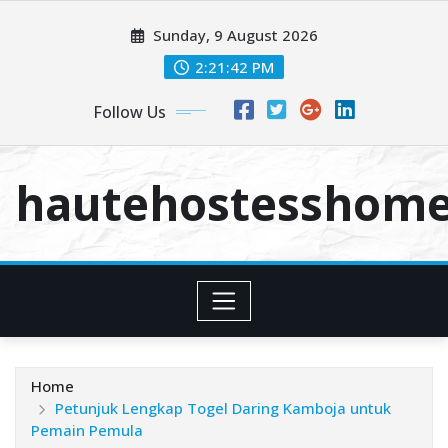
Skip
Sunday, 9 August 2026
to
content
2:21:43 PM
Follow Us
hautehostesshom
Home
Petunjuk Lengkap Togel Daring Kamboja untuk
Pemain Pemula