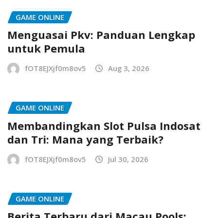
GAME ONLINE
Menguasai Pkv: Panduan Lengkap
untuk Pemula
fOT8EJXjf0m8ov5
Aug 3, 2026
GAME ONLINE
Membandingkan Slot Pulsa Indosat
dan Tri: Mana yang Terbaik?
fOT8EJXjf0m8ov5
Jul 30, 2026
GAME ONLINE
Berita Terbaru dari Macau Pools: