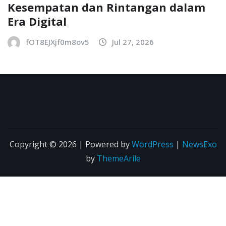
Kesempatan dan Rintangan dalam
Era Digital
fOT8EJXjf0m8ov5
Jul 27, 2026
Copyright © 2026 | Powered by
WordPress
|
NewsExo
by
ThemeArile