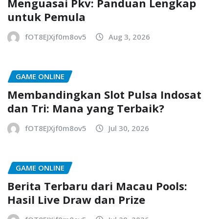
Menguasai Pkv: Panduan Lengkap
untuk Pemula
fOT8EJXjf0m8ov5
Aug 3, 2026
GAME ONLINE
Membandingkan Slot Pulsa Indosat
dan Tri: Mana yang Terbaik?
fOT8EJXjf0m8ov5
Jul 30, 2026
GAME ONLINE
Berita Terbaru dari Macau Pools:
Hasil Live Draw dan Prize