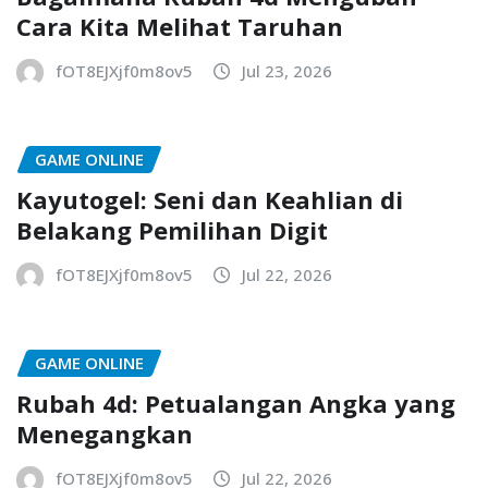
Cara Kita Melihat Taruhan
fOT8EJXjf0m8ov5
Jul 23, 2026
GAME ONLINE
Kayutogel: Seni dan Keahlian di
Belakang Pemilihan Digit
fOT8EJXjf0m8ov5
Jul 22, 2026
GAME ONLINE
Rubah 4d: Petualangan Angka yang
Menegangkan
fOT8EJXjf0m8ov5
Jul 22, 2026