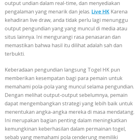
output undian dalam real-time, dan menyediakan
pengalaman yang menarik dan jelas.
Live HK
Karena
kehadiran live draw, anda tidak perlu lagi menunggu
output pengundian yang yang muncul di media atau
situs lainnya. Ini mengurangi rasa penasaran dan
memastikan bahwa hasil itu dilihat adalah sah dan
terbukti.
Keberadaan pengundian langsung Togel HK pun
memberikan kesempatan bagi para pemain untuk
memahami pola-pola yang muncul selama pengundian.
Dengan melihat output-output sebelumnya, pemain
dapat mengembangkan strategi yang lebih baik untuk
menentukan angka-angka mereka di masa mendatang.
Ini merupakan bagian penting dalam meningkatkan
kemungkinan keberhasilan dalam permainan togel,
sebab yang memahami pola cenderung memiliki