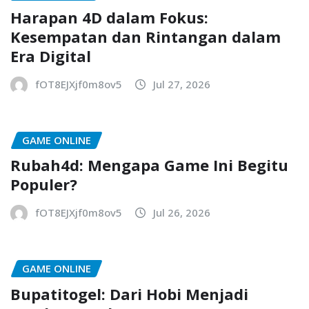
Harapan 4D dalam Fokus:
Kesempatan dan Rintangan dalam
Era Digital
fOT8EJXjf0m8ov5
Jul 27, 2026
GAME ONLINE
Rubah4d: Mengapa Game Ini Begitu
Populer?
fOT8EJXjf0m8ov5
Jul 26, 2026
GAME ONLINE
Bupatitogel: Dari Hobi Menjadi