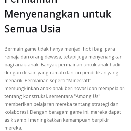
Menyenangkan untuk
Semua Usia
Bermain game tidak hanya menjadi hobi bagi para
remaja dan orang dewasa, tetapi juga menyenangkan
bagi anak-anak. Banyak permainan untuk anak hadir
dengan desain yang ramah dan ciri pendidikan yang
menarik. Permainan seperti "Minecraft"
memungkinkan anak-anak berinovasi dan mempelajari
tentang konstruksi, sementara "Among Us"
memberikan pelajaran mereka tentang strategi dan
kolaborasi. Dengan beragam game ini, mereka dapat
asik sambil meningkatkan kemampuan berpikir
mereka.