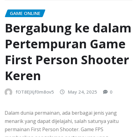
GAME ONLINE
Bergabung ke dalam
Pertempuran Game
First Person Shooter
Keren
fOT8EJXjf0m8ov5
May 24, 2025
0
Dalam dunia permainan, ada berbagai jenis yang
menarik yang dapat dijelajahi, salah satunya yaitu
permainan First Person Shooter. Game FPS