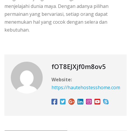
menjelajahi dunia maya. Dengan adanya pilihan
permainan yang bervariasi, setiap orang dapat
menemukan hal yang cocok dengan selera dan
kebutuhan.
fOT8EJXjf0m8ov5
Website:
https://hautehostesshome.com