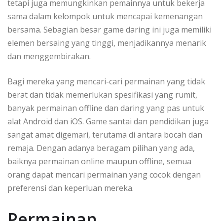
tetapi juga memungkinkan pemainnya untuk bekerja
sama dalam kelompok untuk mencapai kemenangan
bersama. Sebagian besar game daring ini juga memiliki
elemen bersaing yang tinggi, menjadikannya menarik
dan menggembirakan.
Bagi mereka yang mencari-cari permainan yang tidak
berat dan tidak memerlukan spesifikasi yang rumit,
banyak permainan offline dan daring yang pas untuk
alat Android dan iOS. Game santai dan pendidikan juga
sangat amat digemari, terutama di antara bocah dan
remaja. Dengan adanya beragam pilihan yang ada,
baiknya permainan online maupun offline, semua
orang dapat mencari permainan yang cocok dengan
preferensi dan keperluan mereka.
Permainan