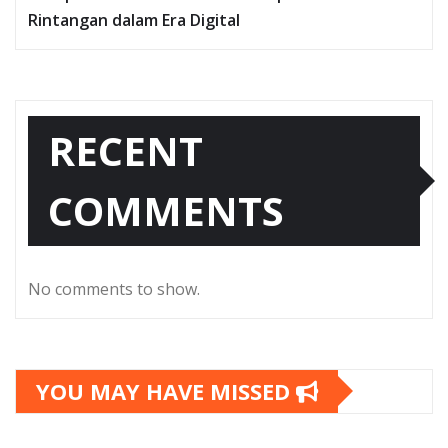
Rintangan dalam Era Digital
RECENT
COMMENTS
No comments to show.
YOU MAY HAVE MISSED