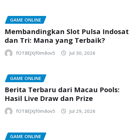
GAME ONLINE
Membandingkan Slot Pulsa Indosat
dan Tri: Mana yang Terbaik?
fOT8EJXjf0m8ov5
Jul 30, 2026
GAME ONLINE
Berita Terbaru dari Macau Pools:
Hasil Live Draw dan Prize
fOT8EJXjf0m8ov5
Jul 29, 2026
GAME ONLINE