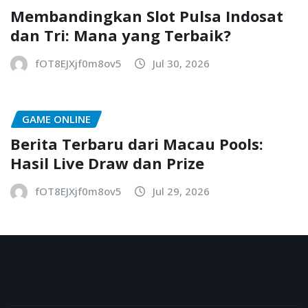
Membandingkan Slot Pulsa Indosat
dan Tri: Mana yang Terbaik?
fOT8EJXjf0m8ov5
Jul 30, 2026
GAME ONLINE
Berita Terbaru dari Macau Pools:
Hasil Live Draw dan Prize
fOT8EJXjf0m8ov5
Jul 29, 2026