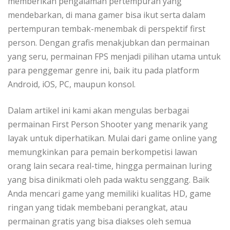
memberikan pengalaman pertempuran yang
mendebarkan, di mana gamer bisa ikut serta dalam
pertempuran tembak-menembak di perspektif first
person. Dengan grafis menakjubkan dan permainan
yang seru, permainan FPS menjadi pilihan utama untuk
para penggemar genre ini, baik itu pada platform
Android, iOS, PC, maupun konsol.
Dalam artikel ini kami akan mengulas berbagai
permainan First Person Shooter yang menarik yang
layak untuk diperhatikan. Mulai dari game online yang
memungkinkan para pemain berkompetisi lawan
orang lain secara real-time, hingga permainan luring
yang bisa dinikmati oleh pada waktu senggang. Baik
Anda mencari game yang memiliki kualitas HD, game
ringan yang tidak membebani perangkat, atau
permainan gratis yang bisa diakses oleh semua