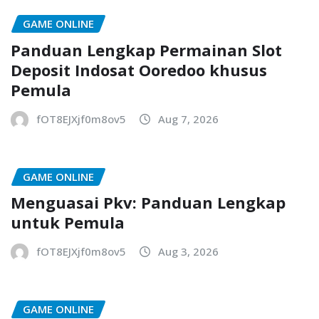
GAME ONLINE
Panduan Lengkap Permainan Slot
Deposit Indosat Ooredoo khusus
Pemula
fOT8EJXjf0m8ov5
Aug 7, 2026
GAME ONLINE
Menguasai Pkv: Panduan Lengkap
untuk Pemula
fOT8EJXjf0m8ov5
Aug 3, 2026
GAME ONLINE