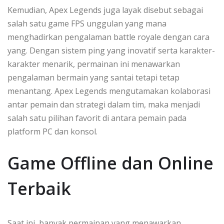
Kemudian, Apex Legends juga layak disebut sebagai
salah satu game FPS unggulan yang mana
menghadirkan pengalaman battle royale dengan cara
yang. Dengan sistem ping yang inovatif serta karakter-
karakter menarik, permainan ini menawarkan
pengalaman bermain yang santai tetapi tetap
menantang. Apex Legends mengutamakan kolaborasi
antar pemain dan strategi dalam tim, maka menjadi
salah satu pilihan favorit di antara pemain pada
platform PC dan konsol.
Game Offline dan Online
Terbaik
Saat ini, banyak permainan yang menawarkan